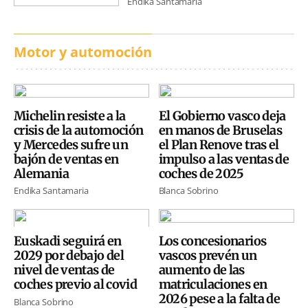
Endika Santamaria
Motor y automoción
Michelin resiste a la
El Gobierno vasco deja
crisis de la automoción
en manos de Bruselas
y Mercedes sufre un
el Plan Renove tras el
bajón de ventas en
impulso a las ventas de
Alemania
coches de 2025
Endika Santamaria
Blanca Sobrino
Euskadi seguirá en
Los concesionarios
2029 por debajo del
vascos prevén un
nivel de ventas de
aumento de las
coches previo al covid
matriculaciones en
2026 pese a la falta de
Blanca Sobrino