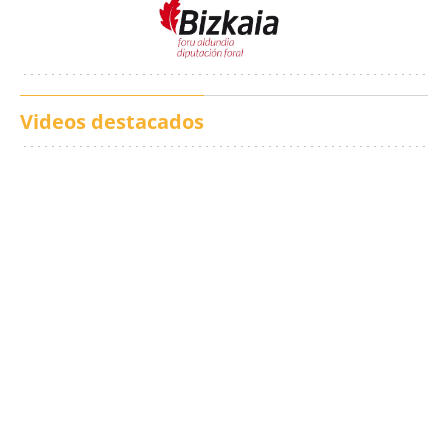
Videos destacados
Los txistus llenan las
El balance de los