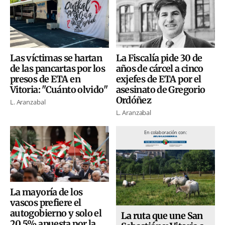
Las víctimas se hartan
La Fiscalía pide 30 de
de las pancartas por los
años de cárcel a cinco
presos de ETA en
exjefes de ETA por el
Vitoria: "Cuánto olvido"
asesinato de Gregorio
Ordóñez
L. Aranzabal
L. Aranzabal
En colaboración con:
La mayoría de los
vascos prefiere el
autogobierno y solo el
La ruta que une San
20,5% apuesta por la