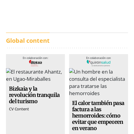
calles de música durante
incendios en Madrid,
San Inazio Eguna
Ávila y Toledo:
prevención y trabajo
conjunto
Global content
En colaboración con:
En colaboración con
Bizkaia y la
revolución tranquila
del turismo
El calor también pasa
factura a las
CV Content
hemorroides: cómo
evitar que empeoren
en verano