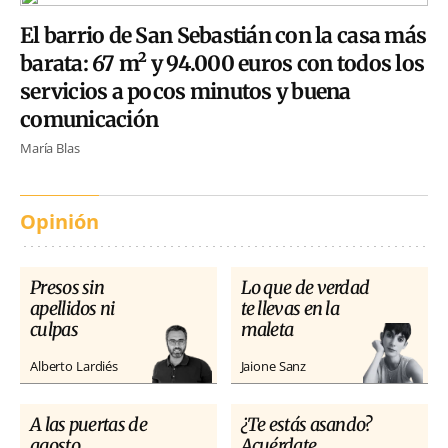
El barrio de San Sebastián con la casa más
barata: 67 m² y 94.000 euros con todos los
servicios a pocos minutos y buena
comunicación
María Blas
Opinión
Presos sin
Lo que de verdad
apellidos ni
te llevas en la
culpas
maleta
Alberto Lardiés
Jaione Sanz
A las puertas de
¿Te estás asando?
agosto
Acuérdate