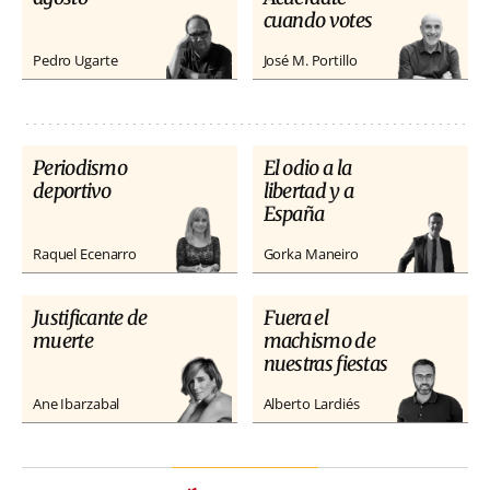
cuando votes
Pedro Ugarte
José M. Portillo
Periodismo
El odio a la
deportivo
libertad y a
España
Raquel Ecenarro
Gorka Maneiro
Justificante de
Fuera el
muerte
machismo de
nuestras fiestas
Ane Ibarzabal
Alberto Lardiés