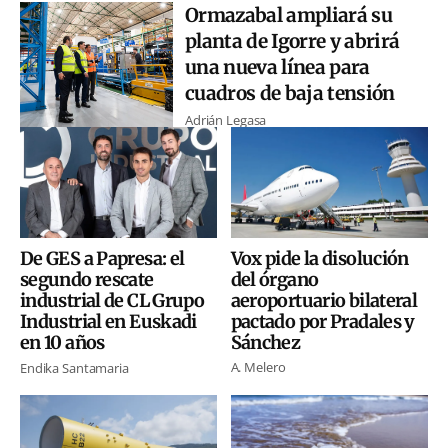
Ormazabal ampliará su
planta de Igorre y abrirá
una nueva línea para
cuadros de baja tensión
Adrián Legasa
Vox pide la disolución
De GES a Papresa: el
del órgano
segundo rescate
aeroportuario bilateral
industrial de CL Grupo
pactado por Pradales y
Industrial en Euskadi
Sánchez
en 10 años
A. Melero
Endika Santamaria