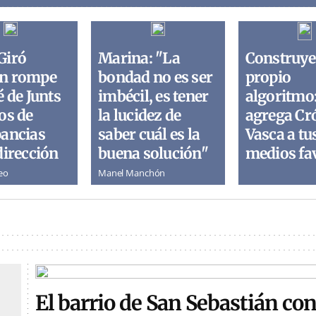
Giró
Marina: "La
Construye
n rompe
bondad no es ser
propio
é de Junts
imbécil, es tener
algoritmo
os de
la lucidez de
agrega Cr
pancias
saber cuál es la
Vasca a tu
dirección
buena solución"
medios fa
eo
Manel Manchón
El barrio de San Sebastián con