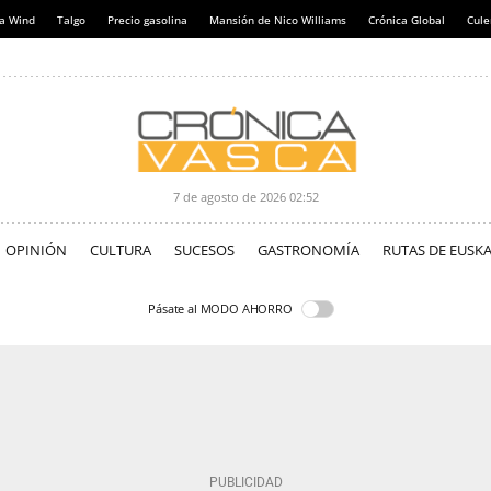
a Wind
Talgo
Precio gasolina
Mansión de Nico Williams
Crónica Global
Cul
7 de agosto de 2026
02:52
OPINIÓN
CULTURA
SUCESOS
GASTRONOMÍA
RUTAS DE EUSKA
Pásate al MODO AHORRO