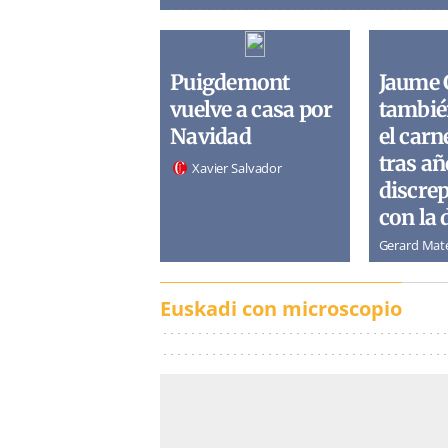
Puigdemont
Jaume 
vuelve a casa por
tambié
Navidad
el carn
tras añ
Xavier Salvador
discre
con la 
Gerard Mat
Euskadi con microscopio