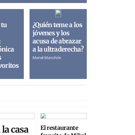
 tu
¿Quién teme a los
jóvenes y los
:
acusa de abrazar
ónica
a la ultraderecha?
s
Manel Manchón
voritos
 la casa
El restaurante