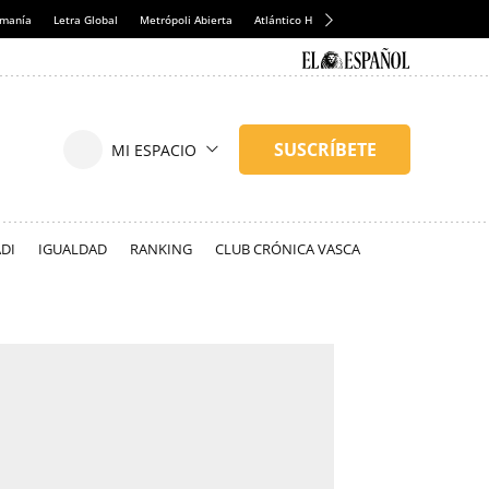
emanía
Letra Global
Metrópoli Abierta
Atlántico Hoy
Consumidor Global
Hul
DI
IGUALDAD
RANKING
CLUB CRÓNICA VASCA