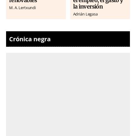
renovables
el empleo, el gasto y
la inversión
M. A. Lertxundi
Adrián Legasa
Crónica negra