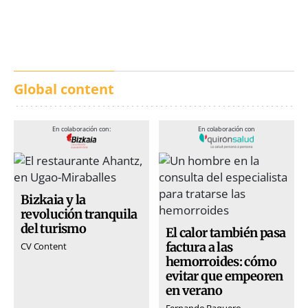
calles de música durante
incendios en Madrid,
San Inazio Eguna
Ávila y Toledo:
prevención y trabajo
conjunto
Global content
En colaboración con:
En colaboración con
Bizkaia y la
revolución tranquila
del turismo
El calor también pasa
factura a las
CV Content
hemorroides: cómo
evitar que empeoren
en verano
Fernando Baquero