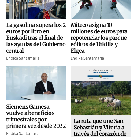
La gasolina supera los 2
Miteco asigna 10
euros por litro en
millones de euros para
Euskadi tras el final de
repotenciar los parque
las ayudas del Gobierno
eólicos de Urkilla y
central
Elgea
Endika Santamaria
Endika Santamaria
En colaboración con:
Siemens Gamesa
vuelve a beneficios
trimestrales por
La ruta que une San
primera vez desde 2022
Sebastián y Vitoria a
través del corazón de
Endika Santamaria