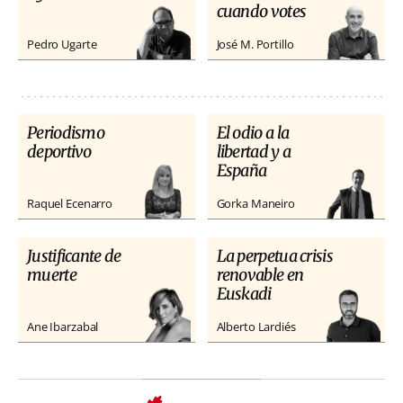
cuando votes
Pedro Ugarte
José M. Portillo
Periodismo
El odio a la
deportivo
libertad y a
España
Raquel Ecenarro
Gorka Maneiro
Justificante de
La perpetua crisis
muerte
renovable en
Euskadi
Ane Ibarzabal
Alberto Lardiés