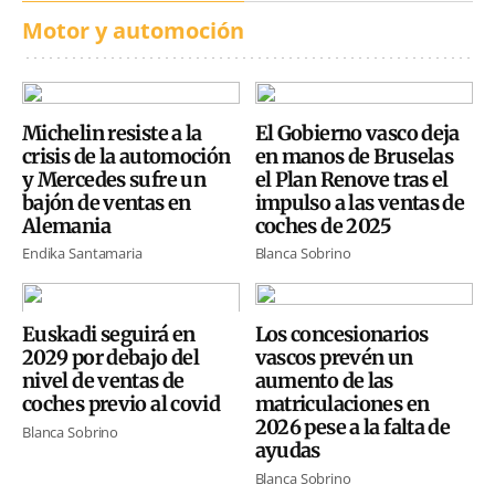
Motor y automoción
Michelin resiste a la
El Gobierno vasco deja
crisis de la automoción
en manos de Bruselas
y Mercedes sufre un
el Plan Renove tras el
bajón de ventas en
impulso a las ventas de
Alemania
coches de 2025
Endika Santamaria
Blanca Sobrino
Euskadi seguirá en
Los concesionarios
2029 por debajo del
vascos prevén un
nivel de ventas de
aumento de las
coches previo al covid
matriculaciones en
2026 pese a la falta de
Blanca Sobrino
ayudas
Blanca Sobrino