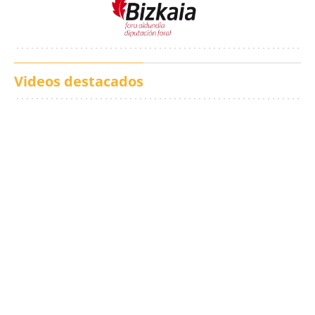
Videos destacados
Los txistus llenan las
El balance de los