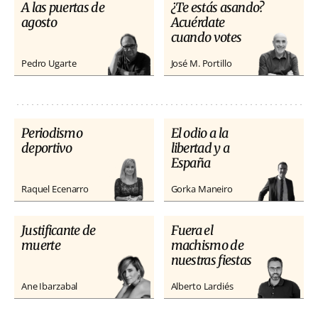
A las puertas de
¿Te estás asando?
agosto
Acuérdate
cuando votes
Pedro Ugarte
José M. Portillo
Periodismo
El odio a la
deportivo
libertad y a
España
Raquel Ecenarro
Gorka Maneiro
Justificante de
Fuera el
muerte
machismo de
nuestras fiestas
Ane Ibarzabal
Alberto Lardiés