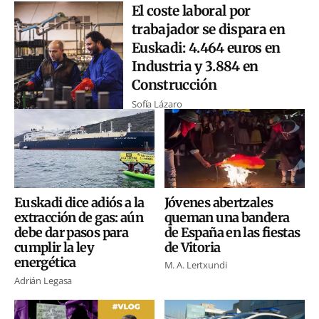
El coste laboral por
trabajador se dispara en
Euskadi: 4.464 euros en
Industria y 3.884 en
Construcción
Sofía Lázaro
Jóvenes abertzales
Euskadi dice adiós a la
queman una bandera
extracción de gas: aún
de España en las fiestas
debe dar pasos para
de Vitoria
cumplir la ley
energética
M. A. Lertxundi
Adrián Legasa