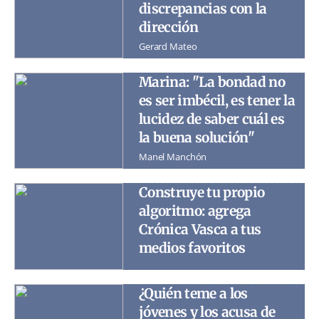
discrepancias con la
dirección
Gerard Mateo
Marina: "La bondad no
es ser imbécil, es tener la
lucidez de saber cuál es
la buena solución"
Manel Manchón
Construye tu propio
algoritmo: agrega
Crónica Vasca a tus
medios favoritos
¿Quién teme a los
jóvenes y los acusa de