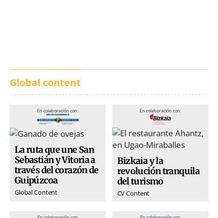
Los txistus llenan las
El balance de los
calles de música durante
incendios en Madrid,
San Inazio Eguna
Ávila y Toledo:
prevención y trabajo
conjunto
Global content
En colaboración con:
En colaboración con:
La ruta que une San
Sebastián y Vitoria a
Bizkaia y la
través del corazón de
revolución tranquila
Guipúzcoa
del turismo
Global Content
CV Content
En colaboración con
En colaboración con