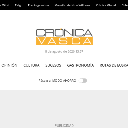
a Wind
Talgo
Precio gasolina
Mansión de Nico Williams
Crónica Global
Cul
8 de agosto de 2026
13:57
OPINIÓN
CULTURA
SUCESOS
GASTRONOMÍA
RUTAS DE EUSKA
Pásate al MODO AHORRO