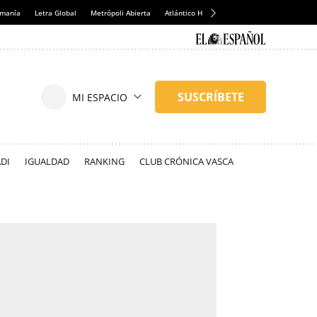
emanía
Letra Global
Metrópoli Abierta
Atlántico Hoy
Consumidor Global
Hul
DI
IGUALDAD
RANKING
CLUB CRÓNICA VASCA