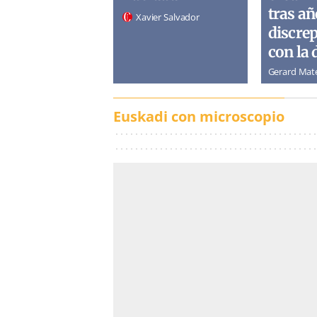
tras añ
Xavier Salvador
discre
con la 
Gerard Mat
Euskadi con microscopio