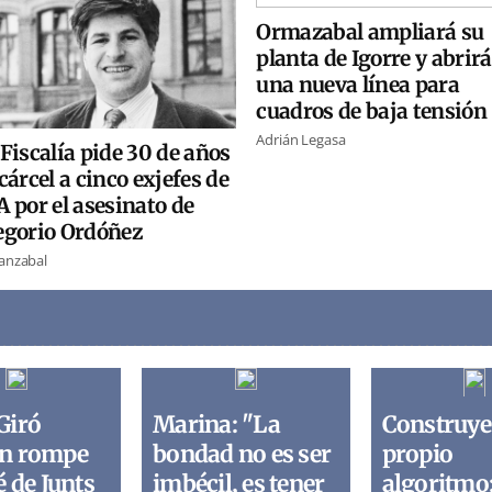
Ormazabal ampliará su
planta de Igorre y abrirá
una nueva línea para
cuadros de baja tensión
Adrián Legasa
Fiscalía pide 30 de años
cárcel a cinco exjefes de
 por el asesinato de
egorio Ordóñez
ranzabal
Giró
Marina: "La
Construye
n rompe
bondad no es ser
propio
é de Junts
imbécil, es tener
algoritmo