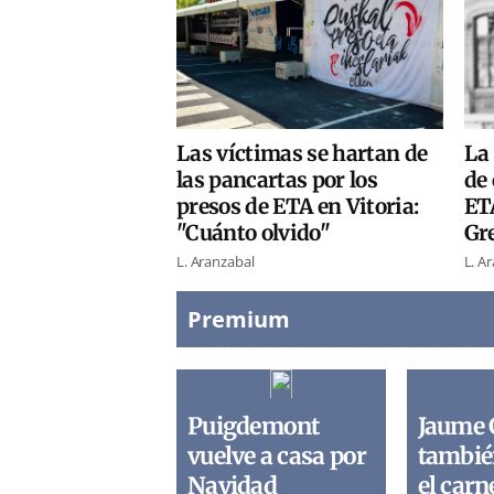
Las víctimas se hartan de
La 
las pancartas por los
de 
presos de ETA en Vitoria:
ETA
"Cuánto olvido"
Gr
L. Aranzabal
L. A
Premium
Puigdemont
Jaume 
vuelve a casa por
tambié
Navidad
el carn