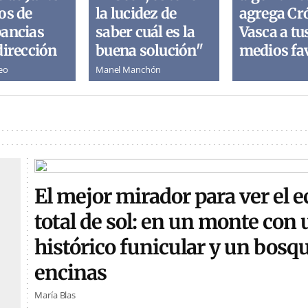
os de
la lucidez de
agrega Cr
pancias
saber cuál es la
Vasca a tu
dirección
buena solución"
medios fa
eo
Manel Manchón
El mejor mirador para ver el e
total de sol: en un monte con 
histórico funicular y un bosq
encinas
María Blas