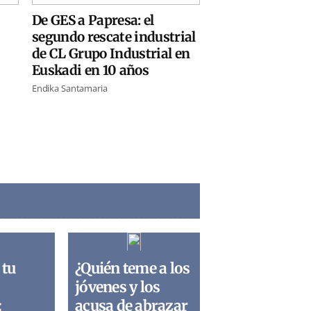
De GES a Papresa: el
segundo rescate industrial
de CL Grupo Industrial en
Euskadi en 10 años
Endika Santamaria
 tu
¿Quién teme a los
jóvenes y los
:
acusa de abrazar