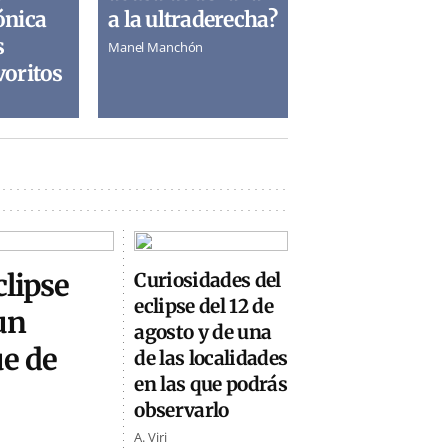
ónica
a la ultraderecha?
s
Manel Manchón
voritos
clipse
Curiosidades del
eclipse del 12 de
un
agosto y de una
ue de
de las localidades
en las que podrás
observarlo
A. Viri