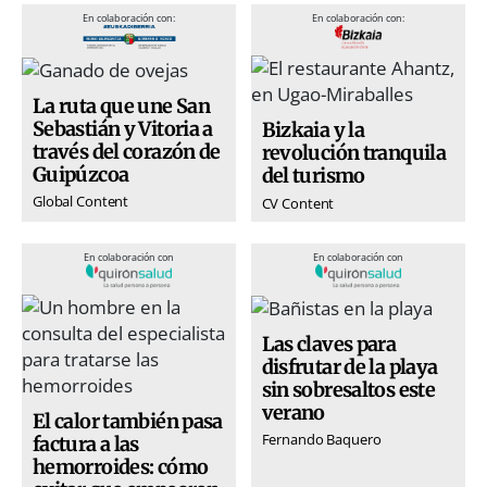
En colaboración con:
En colaboración con:
La ruta que une San
Sebastián y Vitoria a
Bizkaia y la
través del corazón de
revolución tranquila
Guipúzcoa
del turismo
Global Content
CV Content
En colaboración con
En colaboración con
Las claves para
disfrutar de la playa
sin sobresaltos este
verano
El calor también pasa
Fernando Baquero
factura a las
hemorroides: cómo