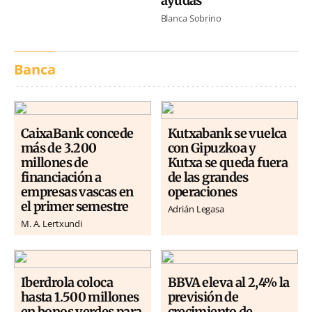
ayudas
Blanca Sobrino
Banca
CaixaBank concede
Kutxabank se vuelca
más de 3.200
con Gipuzkoa y
millones de
Kutxa se queda fuera
financiación a
de las grandes
empresas vascas en
operaciones
el primer semestre
Adrián Legasa
M. A. Lertxundi
Iberdrola coloca
BBVA eleva al 2,4% la
hasta 1.500 millones
previsión de
en bonos verdes para
crecimiento de