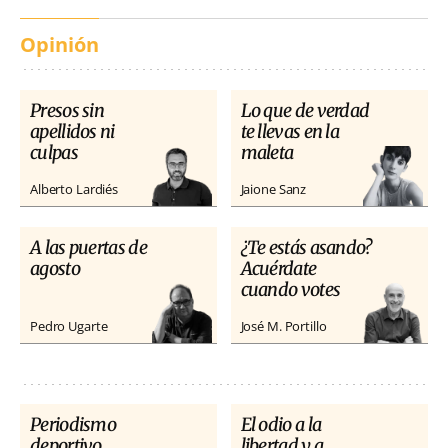
Opinión
Presos sin
Lo que de verdad
apellidos ni
te llevas en la
culpas
maleta
Alberto Lardiés
Jaione Sanz
A las puertas de
¿Te estás asando?
agosto
Acuérdate
cuando votes
Pedro Ugarte
José M. Portillo
Periodismo
El odio a la
deportivo
libertad y a