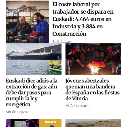
El coste laboral por
trabajador se dispara en
Euskadi: 4.464 euros en
Industria y 3.884 en
Construcción
Sofía Lázaro
Jóvenes abertzales
Euskadi dice adiós a la
queman una bandera
extracción de gas: aún
de España en las fiestas
debe dar pasos para
de Vitoria
cumplir la ley
energética
M. A. Lertxundi
Adrián Legasa