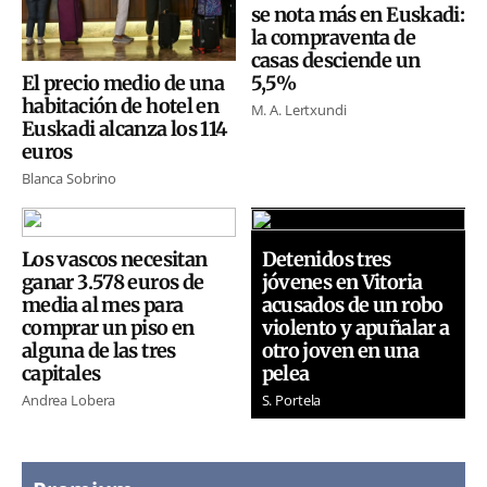
se nota más en Euskadi:
la compraventa de
casas desciende un
5,5%
El precio medio de una
habitación de hotel en
M. A. Lertxundi
Euskadi alcanza los 114
euros
Blanca Sobrino
Los vascos necesitan
Detenidos tres
ganar 3.578 euros de
jóvenes en Vitoria
media al mes para
acusados de un robo
comprar un piso en
violento y apuñalar a
alguna de las tres
otro joven en una
capitales
pelea
Andrea Lobera
S. Portela