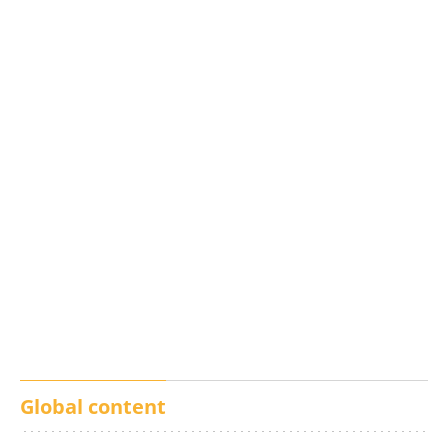
Los txistus llenan las
El balance de los
calles de música durante
incendios en Madrid,
San Inazio Eguna
Ávila y Toledo:
prevención y trabajo
conjunto
Global content