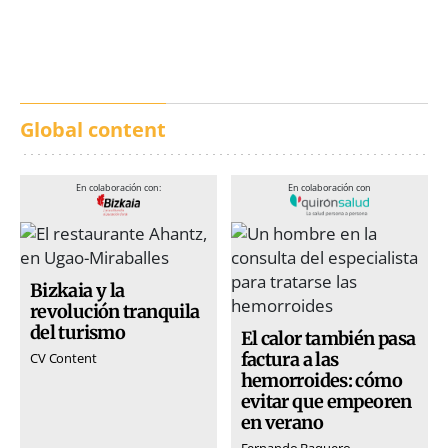
calles de música durante
incendios en Madrid,
San Inazio Eguna
Ávila y Toledo:
prevención y trabajo
conjunto
Global content
En colaboración con:
En colaboración con
Bizkaia y la
revolución tranquila
del turismo
El calor también pasa
factura a las
CV Content
hemorroides: cómo
evitar que empeoren
en verano
Fernando Baquero