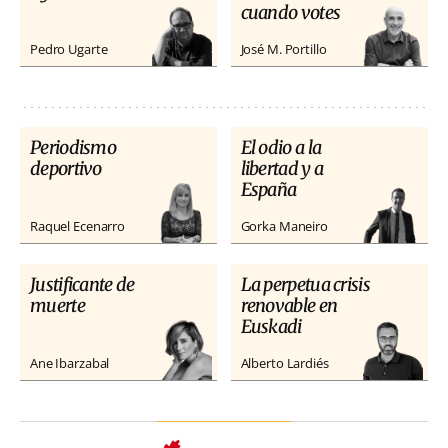
cuando votes
Pedro Ugarte
José M. Portillo
Periodismo
El odio a la
deportivo
libertad y a
España
Raquel Ecenarro
Gorka Maneiro
Justificante de
La perpetua crisis
muerte
renovable en
Euskadi
Ane Ibarzabal
Alberto Lardiés