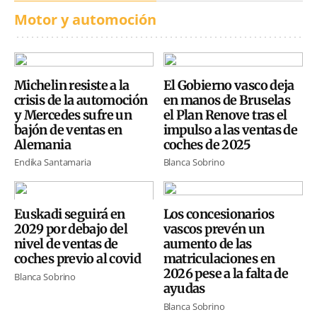
Motor y automoción
Michelin resiste a la
El Gobierno vasco deja
crisis de la automoción
en manos de Bruselas
y Mercedes sufre un
el Plan Renove tras el
bajón de ventas en
impulso a las ventas de
Alemania
coches de 2025
Endika Santamaria
Blanca Sobrino
Euskadi seguirá en
Los concesionarios
2029 por debajo del
vascos prevén un
nivel de ventas de
aumento de las
coches previo al covid
matriculaciones en
2026 pese a la falta de
Blanca Sobrino
ayudas
Blanca Sobrino