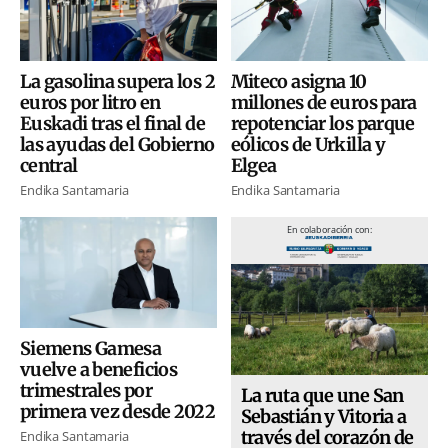
La gasolina supera los 2
Miteco asigna 10
euros por litro en
millones de euros para
Euskadi tras el final de
repotenciar los parque
las ayudas del Gobierno
eólicos de Urkilla y
central
Elgea
Endika Santamaria
Endika Santamaria
En colaboración con:
Siemens Gamesa
vuelve a beneficios
trimestrales por
La ruta que une San
primera vez desde 2022
Sebastián y Vitoria a
través del corazón de
Endika Santamaria