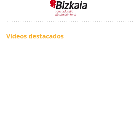
Videos destacados
Los txistus llenan las
El balance de los