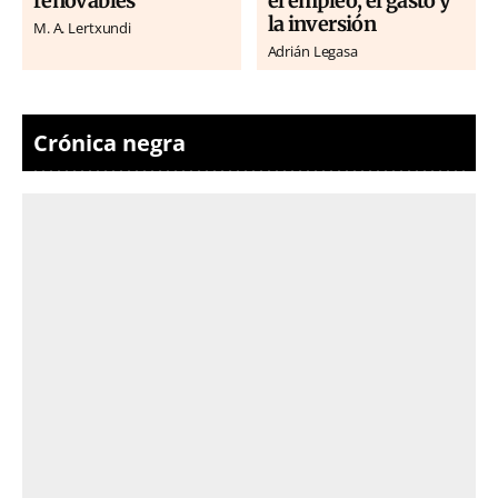
renovables
el empleo, el gasto y
la inversión
M. A. Lertxundi
Adrián Legasa
Crónica negra