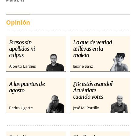
María Blas
Opinión
Presos sin
Lo que de verdad
apellidos ni
te llevas en la
culpas
maleta
Alberto Lardiés
Jaione Sanz
A las puertas de
¿Te estás asando?
agosto
Acuérdate
cuando votes
Pedro Ugarte
José M. Portillo