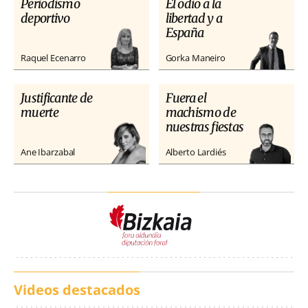
Periodismo
El odio a la
deportivo
libertad y a
España
Raquel Ecenarro
Gorka Maneiro
Justificante de
Fuera el
muerte
machismo de
nuestras fiestas
Ane Ibarzabal
Alberto Lardiés
Videos destacados