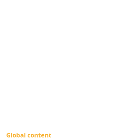
Los txistus llenan las
El balance de los
calles de música durante
incendios en Madrid,
San Inazio Eguna
Ávila y Toledo:
prevención y trabajo
conjunto
Global content