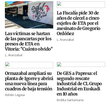
La Fiscalía pide 30 de
años de cárcel a cinco
exjefes de ETA por el
asesinato de Gregorio
Ordóñez
Las víctimas se hartan
de las pancartas por los
L. Aranzabal
presos de ETA en
Vitoria: "Cuánto olvido"
L. Aranzabal
Ormazabal ampliará su
De GES a Papresa: el
planta de Igorre y abrirá
segundo rescate
una nueva línea para
industrial de CL Grupo
cuadros de baja tensión
Industrial en Euskadi
en 10 años
Adrián Legasa
Endika Santamaria