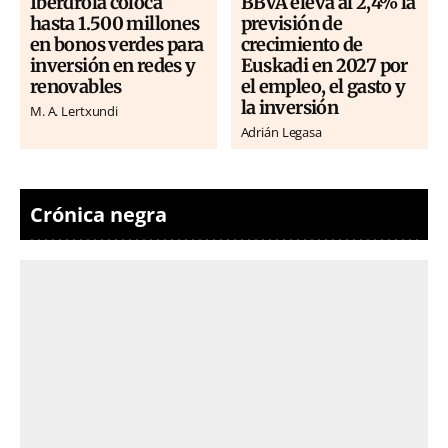
Iberdrola coloca
BBVA eleva al 2,4% la
hasta 1.500 millones
previsión de
en bonos verdes para
crecimiento de
inversión en redes y
Euskadi en 2027 por
renovables
el empleo, el gasto y
la inversión
M. A. Lertxundi
Adrián Legasa
Crónica negra