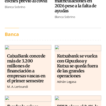
coches previo al covid
matriculaciones en
2026 pese a la falta de
Blanca Sobrino
ayudas
Blanca Sobrino
Banca
CaixaBank concede
Kutxabank se vuelca
más de 3.200
con Gipuzkoa y
millones de
Kutxa se queda fuera
financiación a
de las grandes
empresas vascas en
operaciones
el primer semestre
Adrián Legasa
M. A. Lertxundi