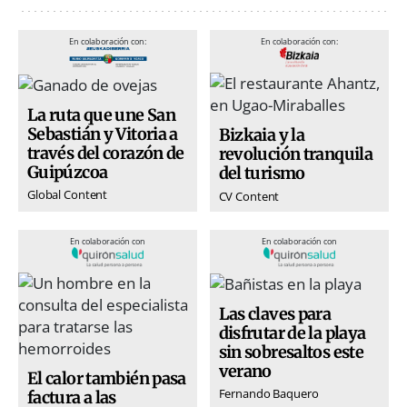
En colaboración con:
En colaboración con:
La ruta que une San
Sebastián y Vitoria a
Bizkaia y la
través del corazón de
revolución tranquila
Guipúzcoa
del turismo
Global Content
CV Content
En colaboración con
En colaboración con
Las claves para
disfrutar de la playa
sin sobresaltos este
verano
El calor también pasa
Fernando Baquero
factura a las