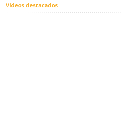
Videos destacados
Los txistus llenan las
El balance de los
calles de música durante
incendios en Madrid,
San Inazio Eguna
Ávila y Toledo:
prevención y trabajo
conjunto