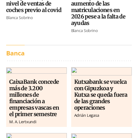
nivel de ventas de
aumento de las
coches previo al covid
matriculaciones en
2026 pese a la falta de
Blanca Sobrino
ayudas
Blanca Sobrino
Banca
CaixaBank concede
Kutxabank se vuelca
más de 3.200
con Gipuzkoa y
millones de
Kutxa se queda fuera
financiación a
de las grandes
empresas vascas en
operaciones
el primer semestre
Adrián Legasa
M. A. Lertxundi