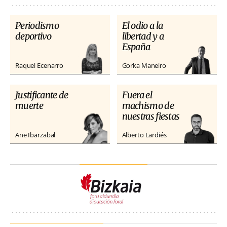
Periodismo
El odio a la
deportivo
libertad y a
España
Raquel Ecenarro
Gorka Maneiro
Justificante de
Fuera el
muerte
machismo de
nuestras fiestas
Ane Ibarzabal
Alberto Lardiés