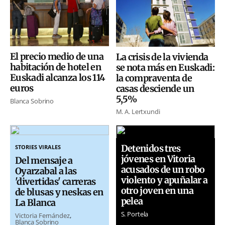
El precio medio de una
La crisis de la vivienda
habitación de hotel en
se nota más en Euskadi:
Euskadi alcanza los 114
la compraventa de
euros
casas desciende un
5,5%
Blanca Sobrino
M. A. Lertxundi
Detenidos tres
STORIES VIRALES
jóvenes en Vitoria
Del mensaje a
acusados de un robo
Oyarzabal a las
violento y apuñalar a
'divertidas' carreras
otro joven en una
de blusas y neskas en
pelea
La Blanca
S. Portela
Victoria Fernández
Blanca Sobrino