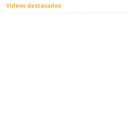
Videos destacados
Los txistus llenan las
El balance de los
calles de música durante
incendios en Madrid,
San Inazio Eguna
Ávila y Toledo:
prevención y trabajo
conjunto