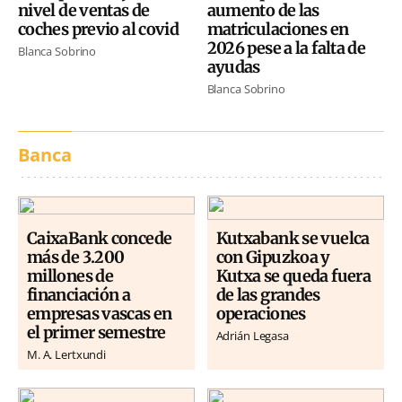
nivel de ventas de
aumento de las
coches previo al covid
matriculaciones en
2026 pese a la falta de
Blanca Sobrino
ayudas
Blanca Sobrino
Banca
CaixaBank concede
Kutxabank se vuelca
más de 3.200
con Gipuzkoa y
millones de
Kutxa se queda fuera
financiación a
de las grandes
empresas vascas en
operaciones
el primer semestre
Adrián Legasa
M. A. Lertxundi