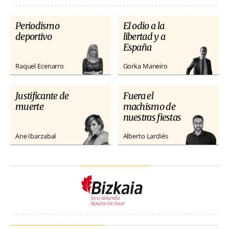
Periodismo
El odio a la
deportivo
libertad y a
España
Raquel Ecenarro
Gorka Maneiro
Justificante de
Fuera el
muerte
machismo de
nuestras fiestas
Ane Ibarzabal
Alberto Lardiés