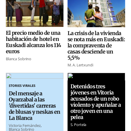
El precio medio de una
La crisis de la vivienda
habitación de hotel en
se nota más en Euskadi:
Euskadi alcanza los 114
la compraventa de
euros
casas desciende un
5,5%
Blanca Sobrino
M. A. Lertxundi
Detenidos tres
STORIES VIRALES
jóvenes en Vitoria
Del mensaje a
acusados de un robo
Oyarzabal a las
violento y apuñalar a
'divertidas' carreras
otro joven en una
de blusas y neskas en
pelea
La Blanca
S. Portela
Victoria Fernández
Blanca Sobrino