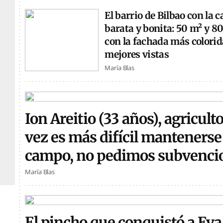
El barrio de Bilbao con la 
barata y bonita: 50 m² y 8
con la fachada más colorida
mejores vistas
María Blas
Ion Areitio (33 años), agricult
vez es más difícil mantenerse 
campo, no pedimos subvenci
María Blas
El pincho que conquistó a Eva