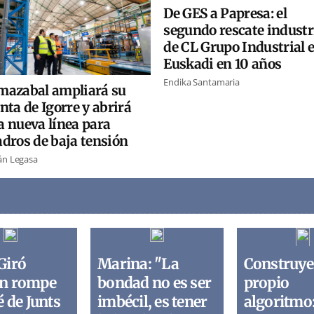
De GES a Papresa: el
segundo rescate industr
de CL Grupo Industrial 
Euskadi en 10 años
Endika Santamaria
mazabal ampliará su
nta de Igorre y abrirá
a nueva línea para
dros de baja tensión
án Legasa
Giró
Marina: "La
Construye
n rompe
bondad no es ser
propio
é de Junts
imbécil, es tener
algoritmo