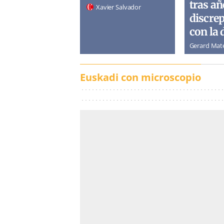
tras añ
Xavier Salvador
discre
con la 
Gerard Mat
Euskadi con microscopio