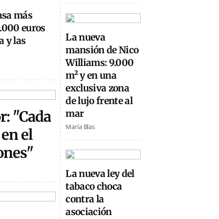
casa más
0.000 euros
La nueva
 y las
mansión de Nico
Williams: 9.000
m² y en una
exclusiva zona
de lujo frente al
or: "Cada
mar
María Blas
en el
ones"
La nueva ley del
tabaco choca
contra la
asociación