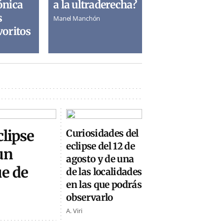
ónica
a la ultraderecha?
s
Manel Manchón
voritos
clipse
Curiosidades del
eclipse del 12 de
un
agosto y de una
ue de
de las localidades
en las que podrás
observarlo
A. Viri