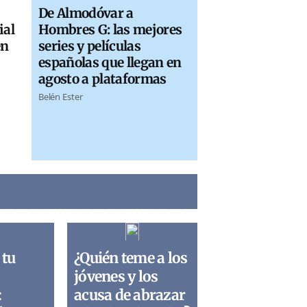
De Almodóvar a
ial
Hombres G: las mejores
en
series y películas
españolas que llegan en
agosto a plataformas
Belén Ester
 tu
¿Quién teme a los
jóvenes y los
:
acusa de abrazar