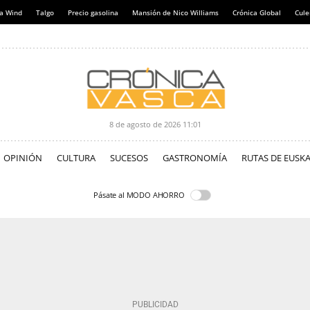
a Wind
Talgo
Precio gasolina
Mansión de Nico Williams
Crónica Global
Cul
8 de agosto de 2026
11:01
OPINIÓN
CULTURA
SUCESOS
GASTRONOMÍA
RUTAS DE EUSKA
Pásate al MODO AHORRO