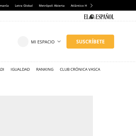
emanía
Letra Global
Metrópoli Abierta
Atlántico Hoy
Consumidor Global
Hul
DI
IGUALDAD
RANKING
CLUB CRÓNICA VASCA