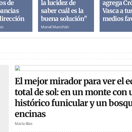
os de
la lucidez de
agrega Cr
pancias
saber cuál es la
Vasca a tu
dirección
buena solución"
medios fa
eo
Manel Manchón
El mejor mirador para ver el e
total de sol: en un monte con 
histórico funicular y un bosq
encinas
María Blas