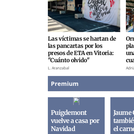
Las víctimas se hartan de
Or
las pancartas por los
pla
presos de ETA en Vitoria:
un
"Cuánto olvido"
cua
L. Aranzabal
Adri
Premium
Puigdemont
Jaume 
vuelve a casa por
tambié
Navidad
el carn