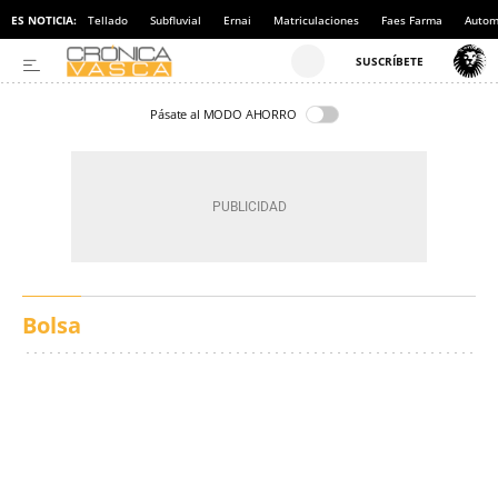
ES NOTICIA:
Tellado
Subfluvial
Ernai
Matriculaciones
Faes Farma
Autom
Pásate al MODO AHORRO
Bolsa