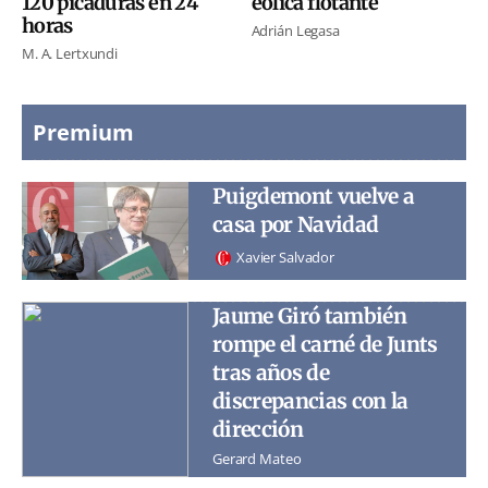
120 picaduras en 24
eólica flotante
horas
Adrián Legasa
M. A. Lertxundi
Premium
Puigdemont vuelve a
casa por Navidad
Xavier Salvador
Jaume Giró también
rompe el carné de Junts
tras años de
discrepancias con la
dirección
Gerard Mateo