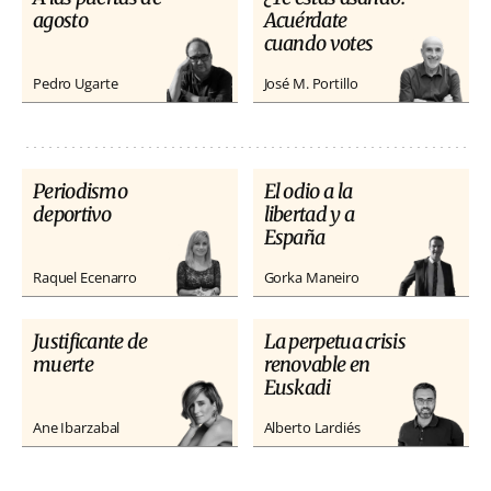
agosto
Acuérdate
cuando votes
Pedro Ugarte
José M. Portillo
Periodismo
El odio a la
deportivo
libertad y a
España
Raquel Ecenarro
Gorka Maneiro
Justificante de
La perpetua crisis
muerte
renovable en
Euskadi
Ane Ibarzabal
Alberto Lardiés