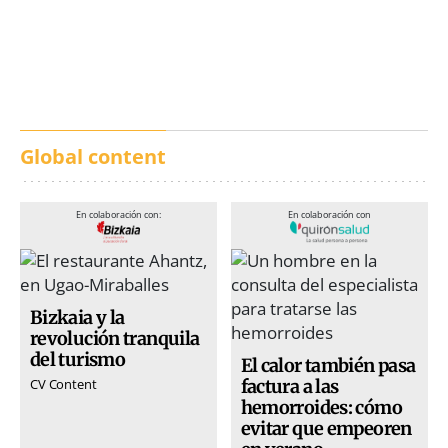
Los txistus llenan las
El balance de los
calles de música durante
incendios en Madrid,
San Inazio Eguna
Ávila y Toledo:
prevención y trabajo
conjunto
Global content
En colaboración con:
En colaboración con
Bizkaia y la
revolución tranquila
del turismo
El calor también pasa
factura a las
CV Content
hemorroides: cómo
evitar que empeoren