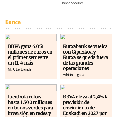
Blanca Sobrino
Banca
BBVA gana 6.051
Kutxabank se vuelca
millones de euros en
con Gipuzkoa y
el primer semestre,
Kutxa se queda fuera
un 11% más
de las grandes
operaciones
M. A. Lertxundi
Adrián Legasa
Iberdrola coloca
BBVA eleva al 2,4% la
hasta 1.500 millones
previsión de
en bonos verdes para
crecimiento de
inversión en redes y
Euskadi en 2027 por