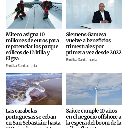
Miteco asigna 10
Siemens Gamesa
millones de euros para
vuelve a beneficios
repotenciar los parque
trimestrales por
eólicos de Urkilla y
primera vez desde 2022
Elgea
Endika Santamaria
Endika Santamaria
Las carabelas
Saitec cumple 10 años
portuguesas se ceban
en el negocio offshore a
en San Sebastián: hasta
la espera del boom de la