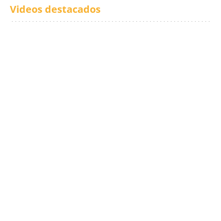
Videos destacados
Los txistus llenan las
El balance de los
calles de música durante
incendios en Madrid,
San Inazio Eguna
Ávila y Toledo:
prevención y trabajo
conjunto