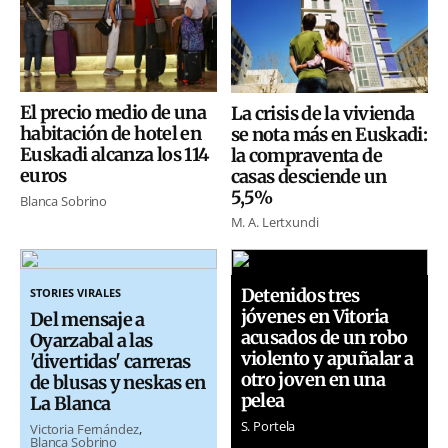
El precio medio de una
La crisis de la vivienda
habitación de hotel en
se nota más en Euskadi:
Euskadi alcanza los 114
la compraventa de
euros
casas desciende un
5,5%
Blanca Sobrino
M. A. Lertxundi
Detenidos tres
STORIES VIRALES
jóvenes en Vitoria
Del mensaje a
acusados de un robo
Oyarzabal a las
violento y apuñalar a
'divertidas' carreras
otro joven en una
de blusas y neskas en
pelea
La Blanca
S. Portela
Victoria Fernández
Blanca Sobrino