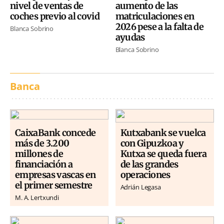
nivel de ventas de
aumento de las
coches previo al covid
matriculaciones en
2026 pese a la falta de
Blanca Sobrino
ayudas
Blanca Sobrino
Banca
CaixaBank concede
Kutxabank se vuelca
más de 3.200
con Gipuzkoa y
millones de
Kutxa se queda fuera
financiación a
de las grandes
empresas vascas en
operaciones
el primer semestre
Adrián Legasa
M. A. Lertxundi