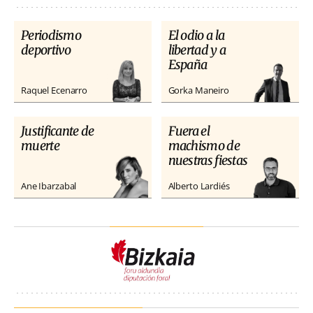
Periodismo
El odio a la
deportivo
libertad y a
España
Raquel Ecenarro
Gorka Maneiro
Justificante de
Fuera el
muerte
machismo de
nuestras fiestas
Ane Ibarzabal
Alberto Lardiés