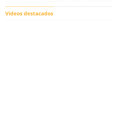
Videos destacados
Los txistus llenan las
El balance de los
calles de música durante
incendios en Madrid,
San Inazio Eguna
Ávila y Toledo:
prevención y trabajo
conjunto