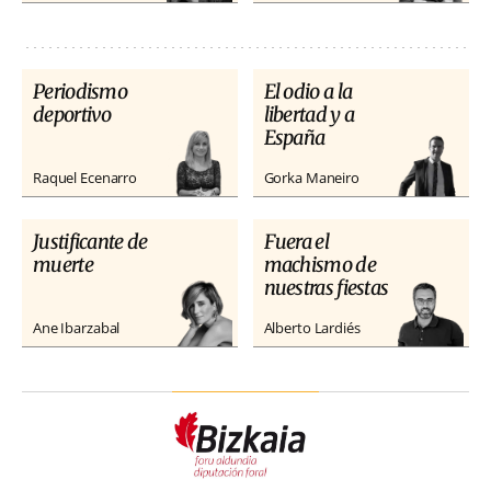
Periodismo
El odio a la
deportivo
libertad y a
España
Raquel Ecenarro
Gorka Maneiro
Justificante de
Fuera el
muerte
machismo de
nuestras fiestas
Ane Ibarzabal
Alberto Lardiés