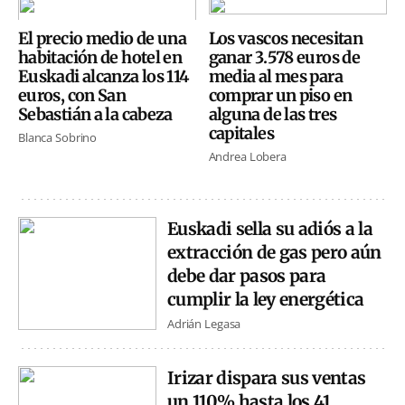
El precio medio de una
Los vascos necesitan
habitación de hotel en
ganar 3.578 euros de
Euskadi alcanza los 114
media al mes para
euros, con San
comprar un piso en
Sebastián a la cabeza
alguna de las tres
capitales
Blanca Sobrino
Andrea Lobera
Euskadi sella su adiós a la
extracción de gas pero aún
debe dar pasos para
cumplir la ley energética
Adrián Legasa
Irizar dispara sus ventas
un 110% hasta los 41