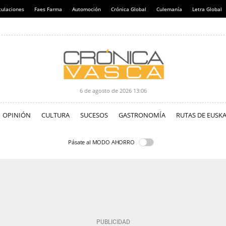
culaciones
Faes Farma
Automoción
Crónica Global
Culemanía
Letra Global
6 de agosto de 2026
13:06
OPINIÓN
CULTURA
SUCESOS
GASTRONOMÍA
RUTAS DE EUSKA
Pásate al MODO AHORRO