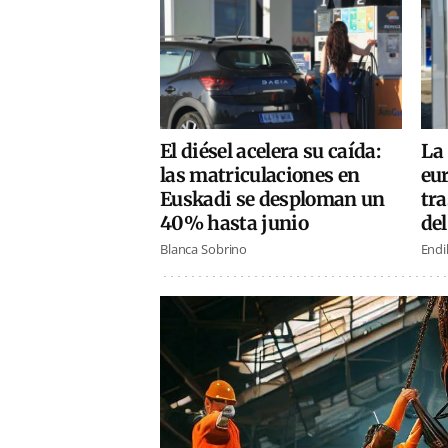
El diésel acelera su caída:
La 
las matriculaciones en
eur
Euskadi se desploman un
tra
40% hasta junio
de
Blanca Sobrino
Endi