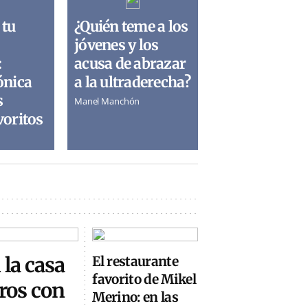
 tu
¿Quién teme a los
jóvenes y los
:
acusa de abrazar
ónica
a la ultraderecha?
s
Manel Manchón
voritos
 la casa
El restaurante
favorito de Mikel
ros con
Merino: en las