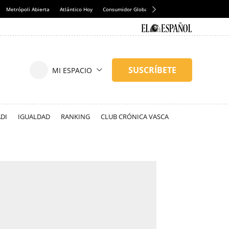
Metrópoli Abierta
Atlántico Hoy
Consumidor Global
Hule y Mantel
DI
IGUALDAD
RANKING
CLUB CRÓNICA VASCA