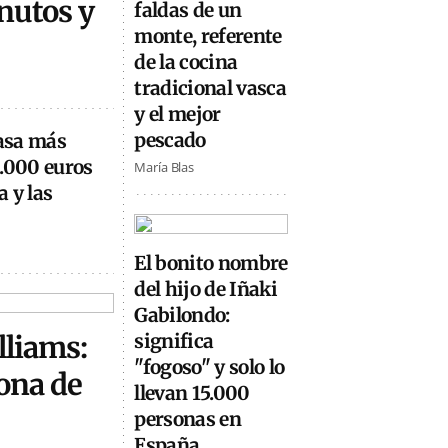
inutos y
faldas de un
monte, referente
de la cocina
tradicional vasca
y el mejor
pescado
casa más
0.000 euros
María Blas
 y las
El bonito nombre
del hijo de Iñaki
Gabilondo:
lliams:
significa
"fogoso" y solo lo
ona de
llevan 15.000
personas en
España