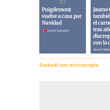
Puigdemont
Jaume 
vuelve a casa por
tambié
Navidad
el carn
tras añ
Xavier Salvador
discre
con la 
Gerard Mat
Euskadi con microscopio