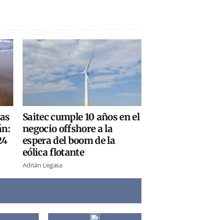
sas
Saitec cumple 10 años en el
án:
negocio offshore a la
24
espera del boom de la
eólica flotante
Adrián Legasa