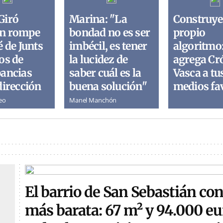
Giró
Marina: "La
Construye
n rompe
bondad no es ser
propio
é de Junts
imbécil, es tener
algoritmo
os de
la lucidez de
agrega Cr
pancias
saber cuál es la
Vasca a tu
dirección
buena solución"
medios fa
eo
Manel Manchón
El barrio de San Sebastián con
más barata: 67 m² y 94.000 eu