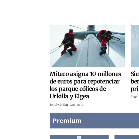
Miteco asigna 10 millones
Si
de euros para repotenciar
ben
los parque eólicos de
pr
Urkilla y Elgea
Endi
Endika Santamaria
Premium