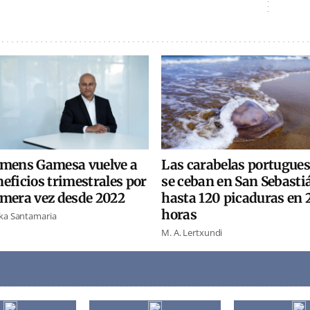
emens Gamesa vuelve a
Las carabelas portugue
eficios trimestrales por
se ceban en San Sebasti
imera vez desde 2022
hasta 120 picaduras en 
horas
ka Santamaria
M. A. Lertxundi