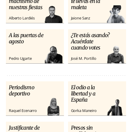
machismo de
te llevas en la
nuestras fiestas
maleta
Alberto Lardiés
Jaione Sanz
A las puertas de
¿Te estás asando?
agosto
Acuérdate
cuando votes
Pedro Ugarte
José M. Portillo
Periodismo
El odio a la
deportivo
libertad y a
España
Raquel Ecenarro
Gorka Maneiro
Justificante de
Presos sin