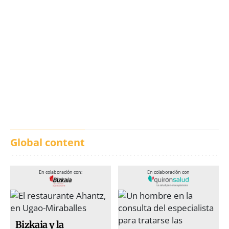
Los txistus llenan las
El balance de los
calles de música durante
incendios en Madrid,
San Inazio Eguna
Ávila y Toledo:
prevención y trabajo
conjunto
Global content
En colaboración con:
En colaboración con
Bizkaia y la