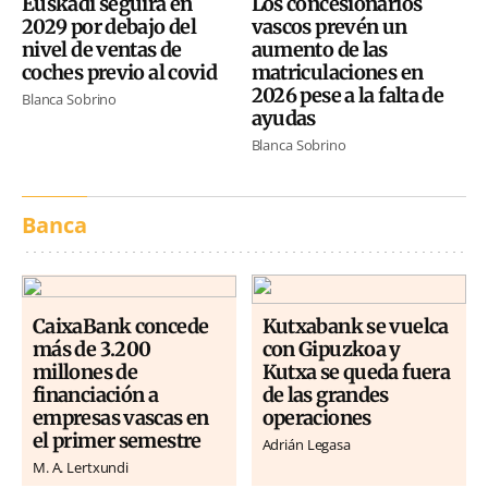
Euskadi seguirá en
Los concesionarios
2029 por debajo del
vascos prevén un
nivel de ventas de
aumento de las
coches previo al covid
matriculaciones en
2026 pese a la falta de
Blanca Sobrino
ayudas
Blanca Sobrino
Banca
CaixaBank concede
Kutxabank se vuelca
más de 3.200
con Gipuzkoa y
millones de
Kutxa se queda fuera
financiación a
de las grandes
empresas vascas en
operaciones
el primer semestre
Adrián Legasa
M. A. Lertxundi