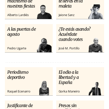
machismo de
te llevas en la
nuestras fiestas
maleta
Alberto Lardiés
Jaione Sanz
A las puertas de
¿Te estás asando?
agosto
Acuérdate
cuando votes
Pedro Ugarte
José M. Portillo
Periodismo
El odio a la
deportivo
libertad y a
España
Raquel Ecenarro
Gorka Maneiro
Justificante de
Presos sin