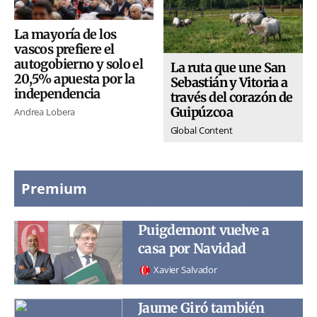
La mayoría de los
vascos prefiere el
autogobierno y solo el
La ruta que une San
20,5% apuesta por la
Sebastián y Vitoria a
independencia
través del corazón de
Guipúzcoa
Andrea Lobera
Global Content
Premium
Puigdemont vuelve a
casa por Navidad
Xavier Salvador
Jaume Giró también