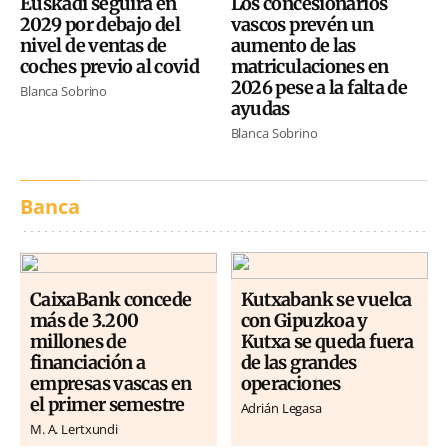
Euskadi seguirá en
Los concesionarios
2029 por debajo del
vascos prevén un
nivel de ventas de
aumento de las
coches previo al covid
matriculaciones en
2026 pese a la falta de
Blanca Sobrino
ayudas
Blanca Sobrino
Banca
CaixaBank concede
Kutxabank se vuelca
más de 3.200
con Gipuzkoa y
millones de
Kutxa se queda fuera
financiación a
de las grandes
empresas vascas en
operaciones
el primer semestre
Adrián Legasa
M. A. Lertxundi