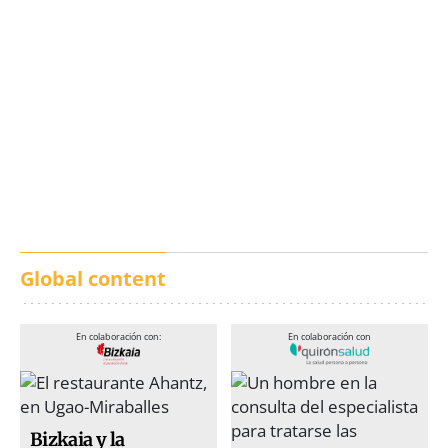
Los txistus llenan las
El balance de los
calles de música durante
incendios en Madrid,
San Inazio Eguna
Ávila y Toledo:
prevención y trabajo
conjunto
Global content
En colaboración con:
En colaboración con
Bizkaia y la