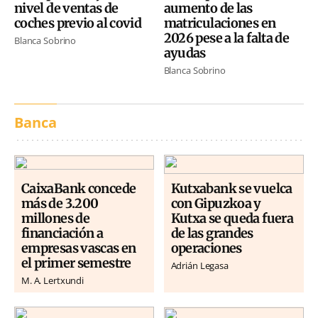
nivel de ventas de
aumento de las
coches previo al covid
matriculaciones en
2026 pese a la falta de
Blanca Sobrino
ayudas
Blanca Sobrino
Banca
CaixaBank concede
Kutxabank se vuelca
más de 3.200
con Gipuzkoa y
millones de
Kutxa se queda fuera
financiación a
de las grandes
empresas vascas en
operaciones
el primer semestre
Adrián Legasa
M. A. Lertxundi