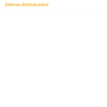
Videos destacados
Los txistus llenan las
El balance de los
calles de música durante
incendios en Madrid,
San Inazio Eguna
Ávila y Toledo:
prevención y trabajo
conjunto