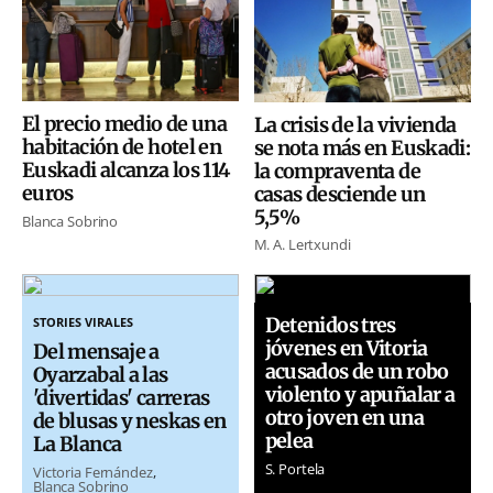
El precio medio de una
La crisis de la vivienda
habitación de hotel en
se nota más en Euskadi:
Euskadi alcanza los 114
la compraventa de
euros
casas desciende un
5,5%
Blanca Sobrino
M. A. Lertxundi
Detenidos tres
STORIES VIRALES
jóvenes en Vitoria
Del mensaje a
acusados de un robo
Oyarzabal a las
violento y apuñalar a
'divertidas' carreras
otro joven en una
de blusas y neskas en
pelea
La Blanca
S. Portela
Victoria Fernández
Blanca Sobrino