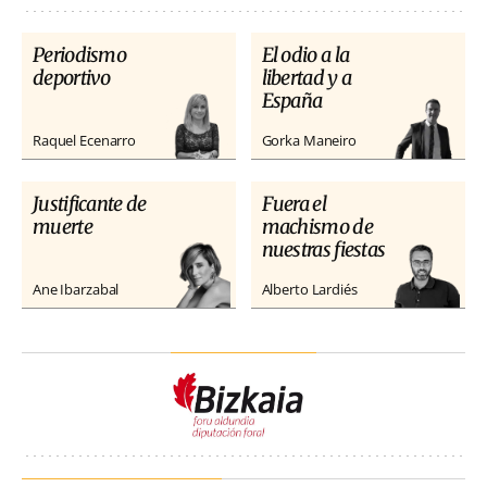
Periodismo
El odio a la
deportivo
libertad y a
España
Raquel Ecenarro
Gorka Maneiro
Justificante de
Fuera el
muerte
machismo de
nuestras fiestas
Ane Ibarzabal
Alberto Lardiés