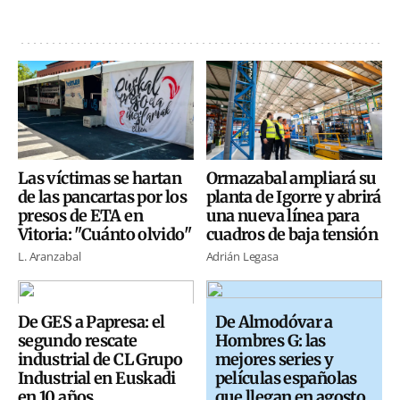
Las víctimas se hartan
Ormazabal ampliará su
de las pancartas por los
planta de Igorre y abrirá
presos de ETA en
una nueva línea para
Vitoria: "Cuánto olvido"
cuadros de baja tensión
L. Aranzabal
Adrián Legasa
De GES a Papresa: el
De Almodóvar a
segundo rescate
Hombres G: las
industrial de CL Grupo
mejores series y
Industrial en Euskadi
películas españolas
en 10 años
que llegan en agosto