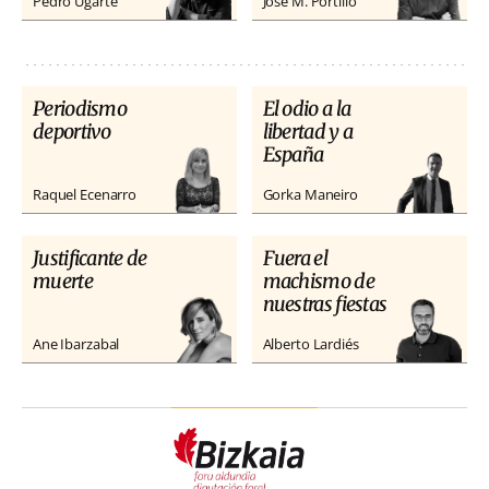
Pedro Ugarte
José M. Portillo
Periodismo
El odio a la
deportivo
libertad y a
España
Raquel Ecenarro
Gorka Maneiro
Justificante de
Fuera el
muerte
machismo de
nuestras fiestas
Ane Ibarzabal
Alberto Lardiés