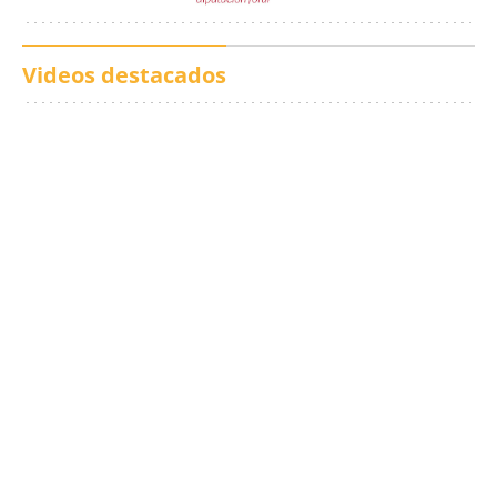
Videos destacados
Los txistus llenan las
El balance de los
calles de música durante
incendios en Madrid,
San Inazio Eguna
Ávila y Toledo:
prevención y trabajo