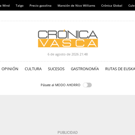
a Wind
Talgo
Precio gasolina
Mansión de Nico Williams
Crónica Global
Cul
6 de agosto de 2026
21:48
OPINIÓN
CULTURA
SUCESOS
GASTRONOMÍA
RUTAS DE EUSKA
Pásate al MODO AHORRO