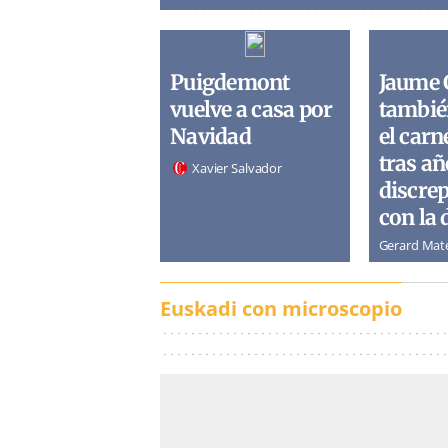
Puigdemont
Jaume 
vuelve a casa por
tambié
Navidad
el carn
tras añ
Xavier Salvador
discre
con la 
Gerard Mat
Euskadi con microscopio