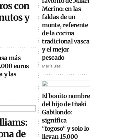
favorito de Mikel
ros con
Merino: en las
inutos y
faldas de un
monte, referente
de la cocina
tradicional vasca
y el mejor
pescado
casa más
0.000 euros
María Blas
 y las
El bonito nombre
del hijo de Iñaki
Gabilondo:
lliams:
significa
"fogoso" y solo lo
ona de
llevan 15.000