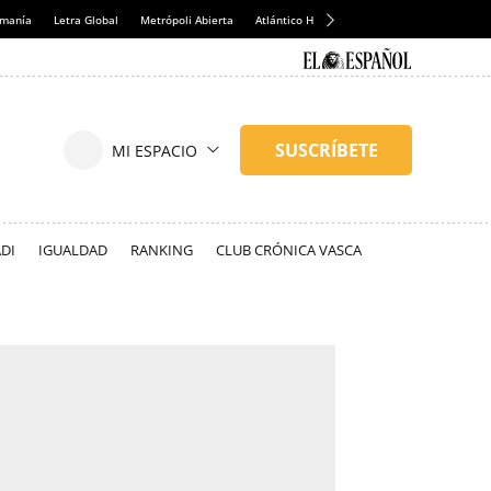
emanía
Letra Global
Metrópoli Abierta
Atlántico Hoy
Consumidor Global
Hul
DI
IGUALDAD
RANKING
CLUB CRÓNICA VASCA