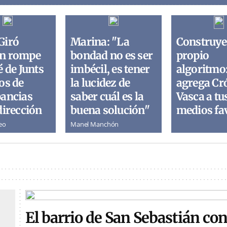
Giró
Marina: "La
Construye
n rompe
bondad no es ser
propio
é de Junts
imbécil, es tener
algoritmo
os de
la lucidez de
agrega Cr
pancias
saber cuál es la
Vasca a tu
dirección
buena solución"
medios fa
eo
Manel Manchón
El barrio de San Sebastián con