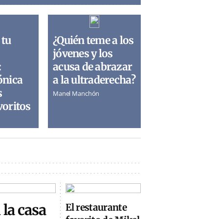
 tu
¿Quién teme a los
jóvenes y los
:
acusa de abrazar
ónica
a la ultraderecha?
s
Manel Manchón
voritos
 la casa
El restaurante