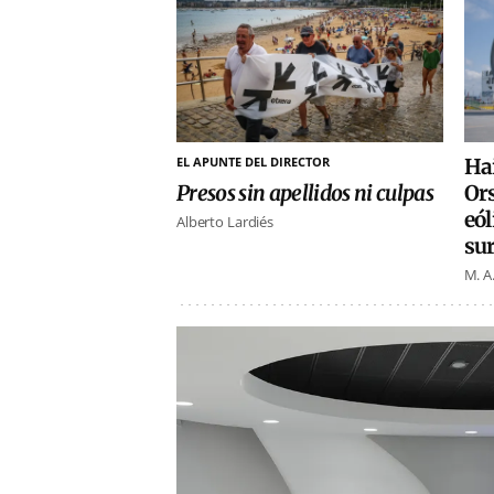
EL APUNTE DEL DIRECTOR
Ha
Presos sin apellidos ni culpas
Or
eól
Alberto Lardiés
su
M. A