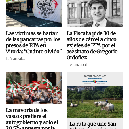
Las víctimas se hartan
La Fiscalía pide 30 de
de las pancartas por los
años de cárcel a cinco
presos de ETA en
exjefes de ETA por el
Vitoria: "Cuánto olvido"
asesinato de Gregorio
Ordóñez
L. Aranzabal
L. Aranzabal
En colaboración con:
La mayoría de los
vascos prefiere el
autogobierno y solo el
La ruta que une San
20,5% apuesta por la