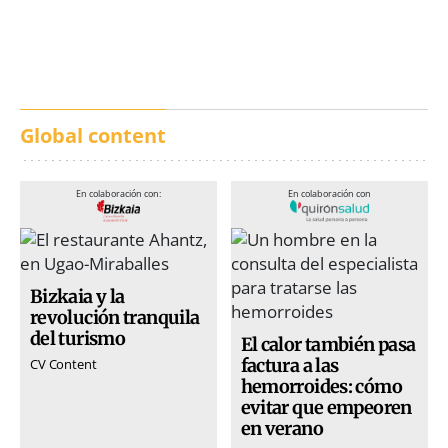
calles de música durante
incendios en Madrid,
San Inazio Eguna
Ávila y Toledo:
prevención y trabajo
conjunto
Global content
En colaboración con:
En colaboración con
Bizkaia y la
revolución tranquila
del turismo
El calor también pasa
factura a las
CV Content
hemorroides: cómo
evitar que empeoren
en verano