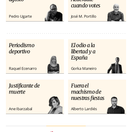
cuando votes
Pedro Ugarte
José M. Portillo
Periodismo
El odio a la
deportivo
libertad y a
España
Raquel Ecenarro
Gorka Maneiro
Justificante de
Fuera el
muerte
machismo de
nuestras fiestas
Ane Ibarzabal
Alberto Lardiés