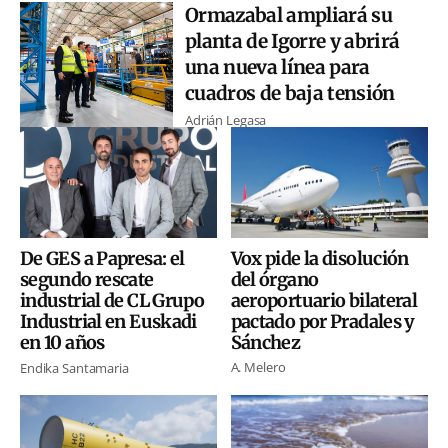
Ormazabal ampliará su
planta de Igorre y abrirá
una nueva línea para
cuadros de baja tensión
Adrián Legasa
Vox pide la disolución
De GES a Papresa: el
del órgano
segundo rescate
aeroportuario bilateral
industrial de CL Grupo
pactado por Pradales y
Industrial en Euskadi
Sánchez
en 10 años
A. Melero
Endika Santamaria