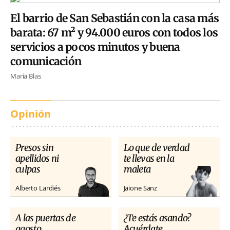
El barrio de San Sebastián con la casa más
barata: 67 m² y 94.000 euros con todos los
servicios a pocos minutos y buena
comunicación
María Blas
Opinión
Presos sin
Lo que de verdad
apellidos ni
te llevas en la
culpas
maleta
Alberto Lardiés
Jaione Sanz
A las puertas de
¿Te estás asando?
agosto
Acuérdate