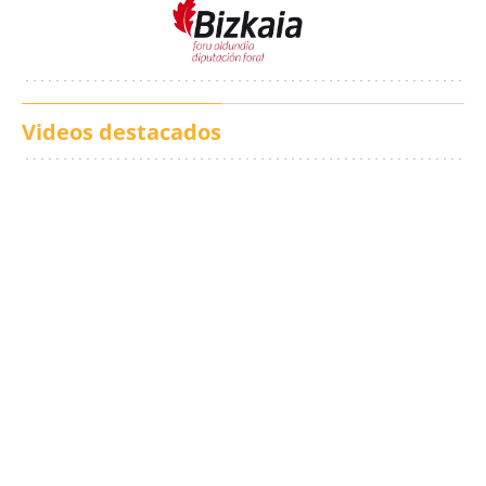
Videos destacados
Los txistus llenan las
El balance de los