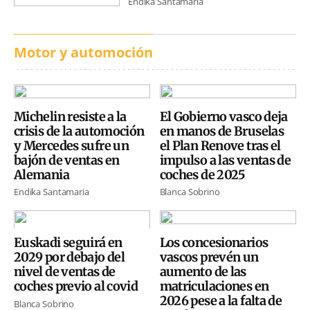
Endika Santamaria
Motor y automoción
Michelin resiste a la
El Gobierno vasco deja
crisis de la automoción
en manos de Bruselas
y Mercedes sufre un
el Plan Renove tras el
bajón de ventas en
impulso a las ventas de
Alemania
coches de 2025
Endika Santamaria
Blanca Sobrino
Euskadi seguirá en
Los concesionarios
2029 por debajo del
vascos prevén un
nivel de ventas de
aumento de las
coches previo al covid
matriculaciones en
2026 pese a la falta de
Blanca Sobrino