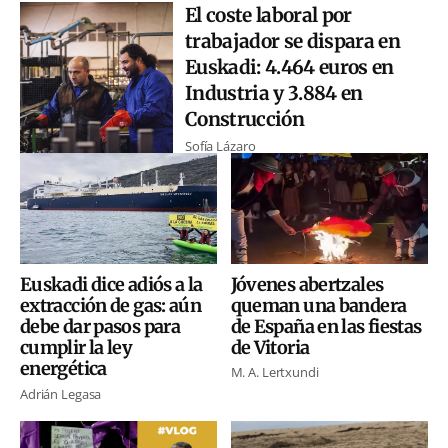
El coste laboral por
trabajador se dispara en
Euskadi: 4.464 euros en
Industria y 3.884 en
Construcción
Sofía Lázaro
Jóvenes abertzales
Euskadi dice adiós a la
queman una bandera
extracción de gas: aún
de España en las fiestas
debe dar pasos para
de Vitoria
cumplir la ley
energética
M. A. Lertxundi
Adrián Legasa