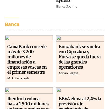
ayudas
Blanca Sobrino
Banca
CaixaBank concede
Kutxabank se vuelca
más de 3.200
con Gipuzkoa y
millones de
Kutxa se queda fuera
financiación a
de las grandes
empresas vascas en
operaciones
el primer semestre
Adrián Legasa
M. A. Lertxundi
Iberdrola coloca
BBVA eleva al 2,4% la
hasta 1.500 millones
previsión de
en bonos verdes para
crecimiento de