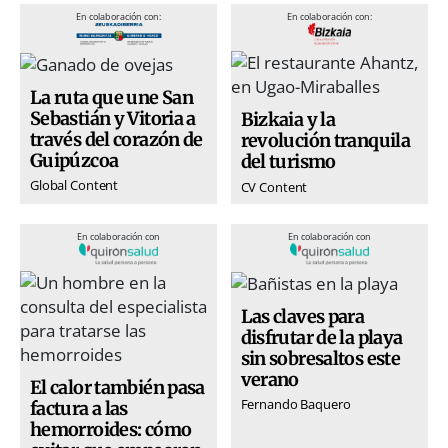
En colaboración con:
En colaboración con:
La ruta que une San
Sebastián y Vitoria a
Bizkaia y la
través del corazón de
revolución tranquila
Guipúzcoa
del turismo
Global Content
CV Content
En colaboración con
En colaboración con
Las claves para
disfrutar de la playa
sin sobresaltos este
verano
El calor también pasa
Fernando Baquero
factura a las
hemorroides: cómo