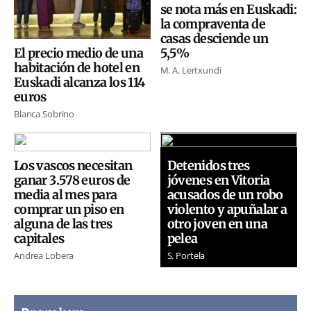
se nota más en Euskadi:
la compraventa de
casas desciende un
5,5%
El precio medio de una
habitación de hotel en
M. A. Lertxundi
Euskadi alcanza los 114
euros
Blanca Sobrino
Los vascos necesitan
Detenidos tres
ganar 3.578 euros de
jóvenes en Vitoria
media al mes para
acusados de un robo
comprar un piso en
violento y apuñalar a
alguna de las tres
otro joven en una
capitales
pelea
Andrea Lobera
S. Portela