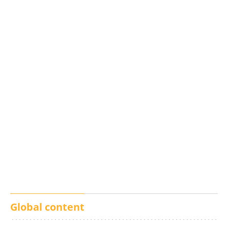
Los txistus llenan las
El balance de los
calles de música durante
incendios en Madrid,
San Inazio Eguna
Ávila y Toledo:
prevención y trabajo
conjunto
Global content