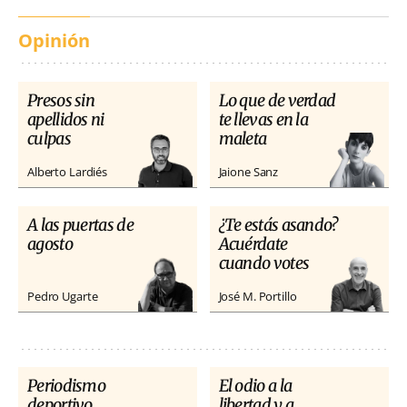
Opinión
Presos sin
Lo que de verdad
apellidos ni
te llevas en la
culpas
maleta
Alberto Lardiés
Jaione Sanz
A las puertas de
¿Te estás asando?
agosto
Acuérdate
cuando votes
Pedro Ugarte
José M. Portillo
Periodismo
El odio a la
deportivo
libertad y a