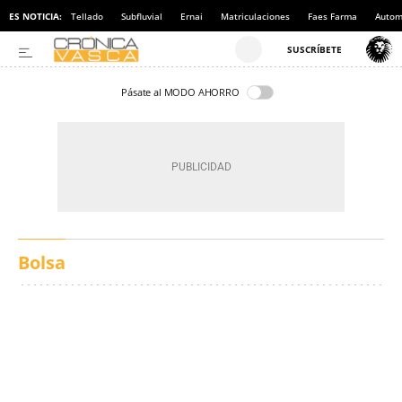
ES NOTICIA:
Tellado
Subfluvial
Ernai
Matriculaciones
Faes Farma
Autom
Pásate al MODO AHORRO
Bolsa