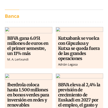
Banca
BBVA gana 6.051
Kutxabank se vuelca
millones de euros en
con Gipuzkoa y
el primer semestre,
Kutxa se queda fuera
un 11% más
de las grandes
operaciones
M. A. Lertxundi
Adrián Legasa
Iberdrola coloca
BBVA eleva al 2,4% la
hasta 1.500 millones
previsión de
en bonos verdes para
crecimiento de
inversión en redes y
Euskadi en 2027 por
renovables
el empleo, el gasto y