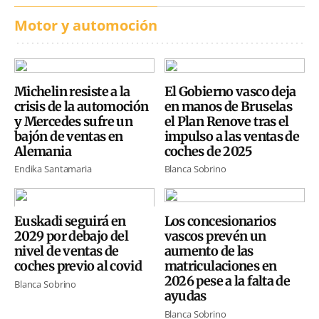
Motor y automoción
Michelin resiste a la
El Gobierno vasco deja
crisis de la automoción
en manos de Bruselas
y Mercedes sufre un
el Plan Renove tras el
bajón de ventas en
impulso a las ventas de
Alemania
coches de 2025
Endika Santamaria
Blanca Sobrino
Euskadi seguirá en
Los concesionarios
2029 por debajo del
vascos prevén un
nivel de ventas de
aumento de las
coches previo al covid
matriculaciones en
2026 pese a la falta de
Blanca Sobrino
ayudas
Blanca Sobrino