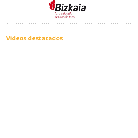
Videos destacados
Los txistus llenan las
El balance de los