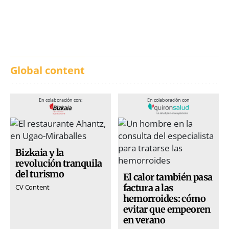
calles de música durante
incendios en Madrid,
San Inazio Eguna
Ávila y Toledo:
prevención y trabajo
conjunto
Global content
En colaboración con:
En colaboración con
Bizkaia y la
revolución tranquila
del turismo
El calor también pasa
factura a las
CV Content
hemorroides: cómo
evitar que empeoren
en verano