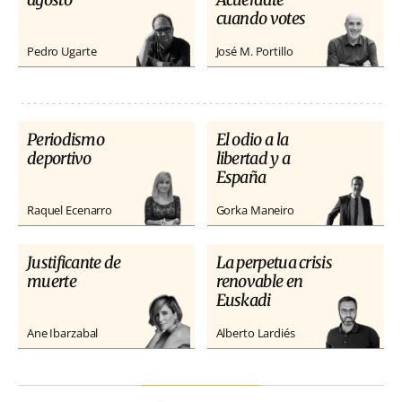
cuando votes
Pedro Ugarte
José M. Portillo
Periodismo
El odio a la
deportivo
libertad y a
España
Raquel Ecenarro
Gorka Maneiro
Justificante de
La perpetua crisis
muerte
renovable en
Euskadi
Ane Ibarzabal
Alberto Lardiés