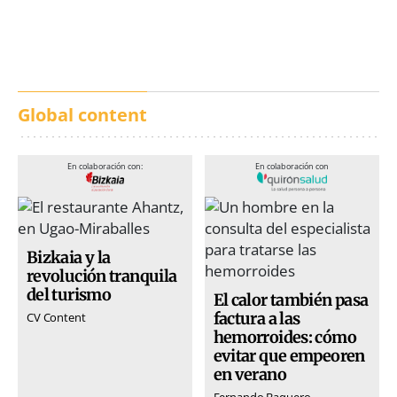
calles de música durante
incendios en Madrid,
San Inazio Eguna
Ávila y Toledo:
prevención y trabajo
conjunto
Global content
En colaboración con:
En colaboración con
Bizkaia y la
revolución tranquila
del turismo
El calor también pasa
factura a las
CV Content
hemorroides: cómo
evitar que empeoren
en verano
Fernando Baquero