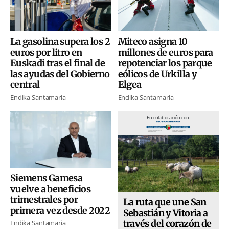
La gasolina supera los 2
Miteco asigna 10
euros por litro en
millones de euros para
Euskadi tras el final de
repotenciar los parque
las ayudas del Gobierno
eólicos de Urkilla y
central
Elgea
Endika Santamaria
Endika Santamaria
En colaboración con:
Siemens Gamesa
vuelve a beneficios
trimestrales por
La ruta que une San
primera vez desde 2022
Sebastián y Vitoria a
través del corazón de
Endika Santamaria