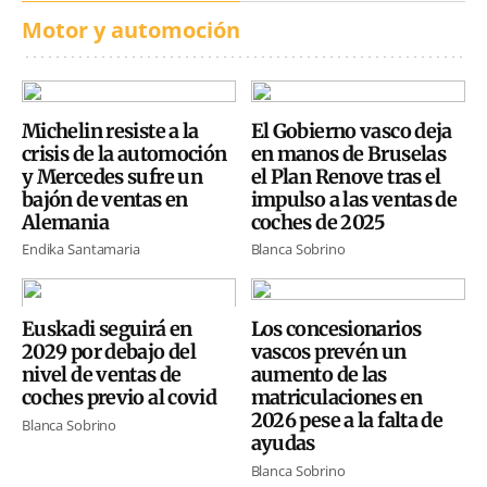
Motor y automoción
Michelin resiste a la
El Gobierno vasco deja
crisis de la automoción
en manos de Bruselas
y Mercedes sufre un
el Plan Renove tras el
bajón de ventas en
impulso a las ventas de
Alemania
coches de 2025
Endika Santamaria
Blanca Sobrino
Euskadi seguirá en
Los concesionarios
2029 por debajo del
vascos prevén un
nivel de ventas de
aumento de las
coches previo al covid
matriculaciones en
2026 pese a la falta de
Blanca Sobrino
ayudas
Blanca Sobrino