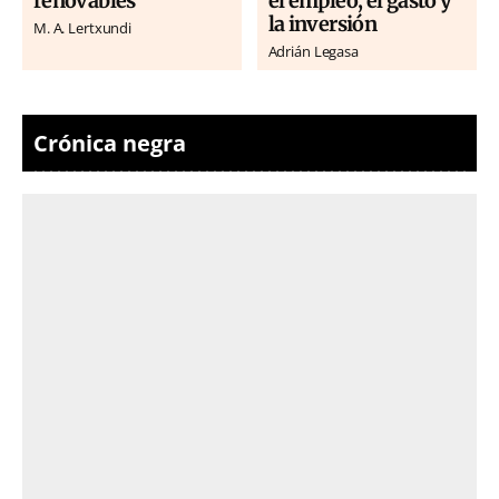
renovables
el empleo, el gasto y
la inversión
M. A. Lertxundi
Adrián Legasa
Crónica negra