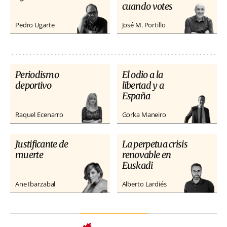
cuando votes
Pedro Ugarte
José M. Portillo
Periodismo
El odio a la
deportivo
libertad y a
España
Raquel Ecenarro
Gorka Maneiro
Justificante de
La perpetua crisis
muerte
renovable en
Euskadi
Ane Ibarzabal
Alberto Lardiés