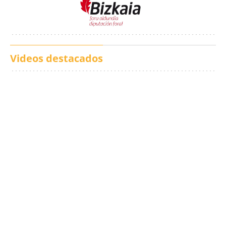
Videos destacados
Los txistus llenan las
El balance de los