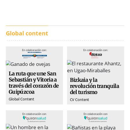
San Inazio Eguna
Ávila y Toledo:
prevención y trabajo
conjunto
Global content
En colaboración con:
En colaboración con:
La ruta que une San
Sebastián y Vitoria a
Bizkaia y la
través del corazón de
revolución tranquila
Guipúzcoa
del turismo
Global Content
CV Content
En colaboración con
En colaboración con