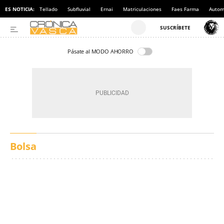
ES NOTICIA:
Tellado
Subfluvial
Ernai
Matriculaciones
Faes Farma
Autom
Pásate al MODO AHORRO
Bolsa