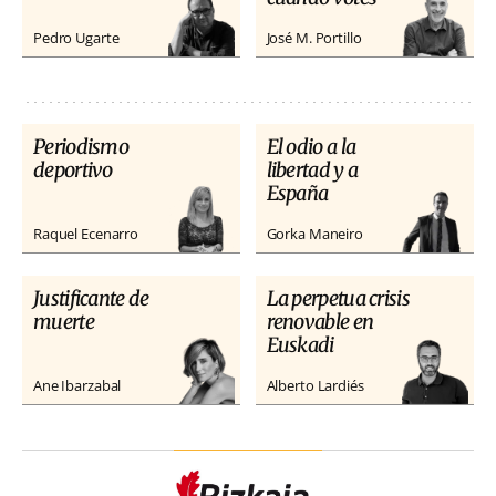
Pedro Ugarte
José M. Portillo
Periodismo
El odio a la
deportivo
libertad y a
España
Raquel Ecenarro
Gorka Maneiro
Justificante de
La perpetua crisis
muerte
renovable en
Euskadi
Ane Ibarzabal
Alberto Lardiés