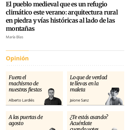
El pueblo medieval que es un refugio
climático este verano: arquitectura rural
en piedra y vías históricas al lado de las
montañas
María Blas
Opinión
Fuera el
Lo que de verdad
machismo de
te llevas en la
nuestras fiestas
maleta
Alberto Lardiés
Jaione Sanz
A las puertas de
¿Te estás asando?
agosto
Acuérdate
cuando votes