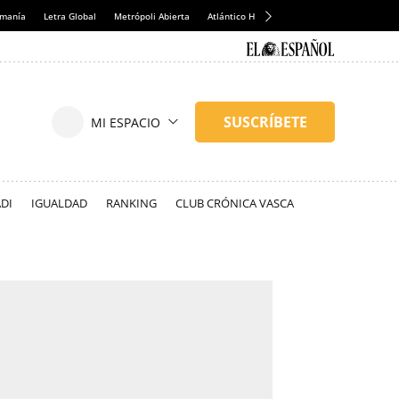
emanía
Letra Global
Metrópoli Abierta
Atlántico Hoy
Consumidor Global
Hul
DI
IGUALDAD
RANKING
CLUB CRÓNICA VASCA