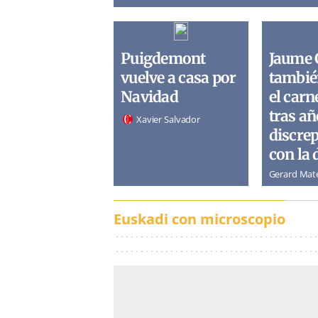
Puigdemont
Jaume 
vuelve a casa por
tambié
Navidad
el carn
tras añ
Xavier Salvador
discre
con la 
Gerard Mat
Euskadi con microscopio