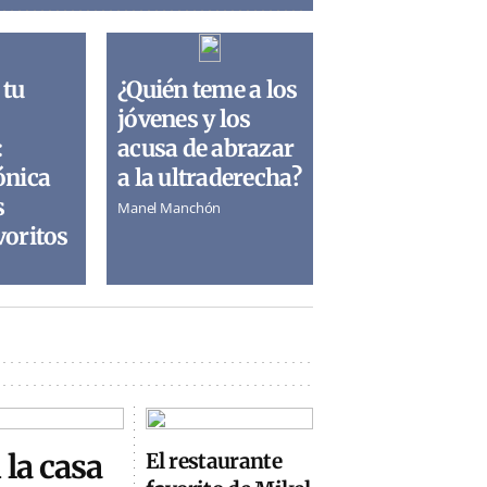
 tu
¿Quién teme a los
jóvenes y los
:
acusa de abrazar
ónica
a la ultraderecha?
s
Manel Manchón
voritos
 la casa
El restaurante