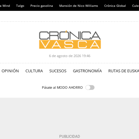
a Wind
Talgo
Precio gasolina
Mansión de Nico Williams
Crónica Global
Cul
6 de agosto de 2026
19:46
OPINIÓN
CULTURA
SUCESOS
GASTRONOMÍA
RUTAS DE EUSKA
Pásate al MODO AHORRO