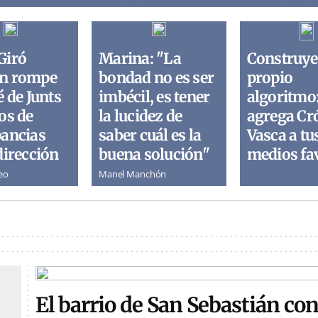
Giró
Marina: "La
Construye
n rompe
bondad no es ser
propio
é de Junts
imbécil, es tener
algoritmo
os de
la lucidez de
agrega Cr
pancias
saber cuál es la
Vasca a tu
dirección
buena solución"
medios fa
eo
Manel Manchón
El barrio de San Sebastián con