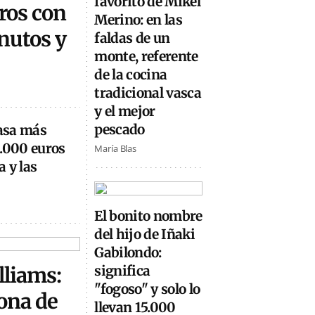
favorito de Mikel
ros con
Merino: en las
inutos y
faldas de un
monte, referente
de la cocina
tradicional vasca
y el mejor
pescado
casa más
0.000 euros
María Blas
 y las
El bonito nombre
del hijo de Iñaki
Gabilondo:
lliams:
significa
"fogoso" y solo lo
ona de
llevan 15.000