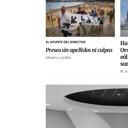
EL APUNTE DEL DIRECTOR
Ha
Presos sin apellidos ni culpas
Or
eól
Alberto Lardiés
su
M. A