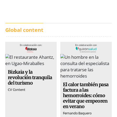
San Inazio Eguna
Ávila y Toledo:
prevención y trabajo
conjunto
Global content
En colaboración con:
En colaboración con
Bizkaia y la
revolución tranquila
del turismo
El calor también pasa
factura a las
CV Content
hemorroides: cómo
evitar que empeoren
en verano
Fernando Baquero