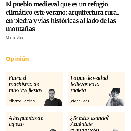
El pueblo medieval que es un refugio
climático este verano: arquitectura rural
en piedra y vías históricas al lado de las
montañas
María Blas
Opinión
Fuera el
Lo que de verdad
machismo de
te llevas en la
nuestras fiestas
maleta
Alberto Lardiés
Jaione Sanz
A las puertas de
¿Te estás asando?
agosto
Acuérdate
cuando votes