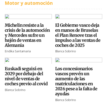
Motor y automoción
Michelin resiste a la
El Gobierno vasco deja
crisis de la automoción
en manos de Bruselas
y Mercedes sufre un
el Plan Renove tras el
bajón de ventas en
impulso a las ventas de
Alemania
coches de 2025
Endika Santamaria
Blanca Sobrino
Euskadi seguirá en
Los concesionarios
2029 por debajo del
vascos prevén un
nivel de ventas de
aumento de las
coches previo al covid
matriculaciones en
2026 pese a la falta de
Blanca Sobrino
ayudas
Blanca Sobrino