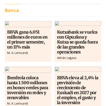
Banca
BBVA gana 6.051
Kutxabank se vuelca
millones de euros en
con Gipuzkoa y
el primer semestre,
Kutxa se queda fuera
un 11% más
de las grandes
operaciones
M. A. Lertxundi
Adrián Legasa
Iberdrola coloca
BBVA eleva al 2,4% la
hasta 1.500 millones
previsión de
en bonos verdes para
crecimiento de
inversión en redes y
Euskadi en 2027 por
renovables
el empleo, el gasto y
la inversión
M. A. Lertxundi