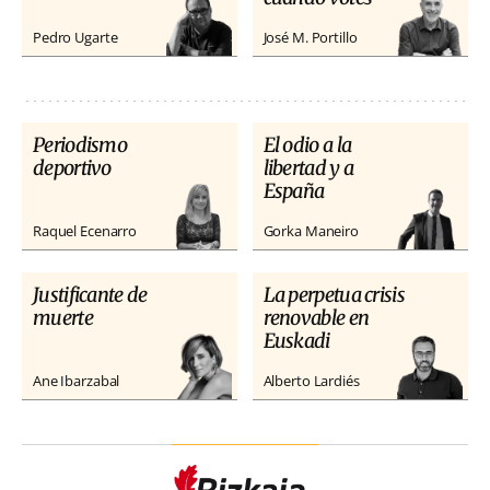
Pedro Ugarte
José M. Portillo
Periodismo
El odio a la
deportivo
libertad y a
España
Raquel Ecenarro
Gorka Maneiro
Justificante de
La perpetua crisis
muerte
renovable en
Euskadi
Ane Ibarzabal
Alberto Lardiés