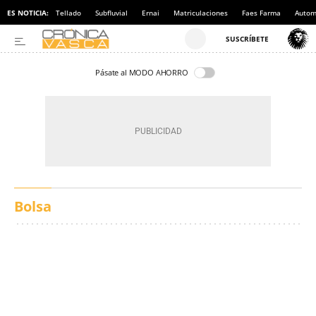
ES NOTICIA:
Tellado
Subfluvial
Ernai
Matriculaciones
Faes Farma
Autom
Pásate al MODO AHORRO
Bolsa