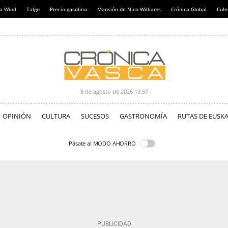
a Wind
Talgo
Precio gasolina
Mansión de Nico Williams
Crónica Global
Cul
8 de agosto de 2026
13:57
OPINIÓN
CULTURA
SUCESOS
GASTRONOMÍA
RUTAS DE EUSKA
Pásate al MODO AHORRO