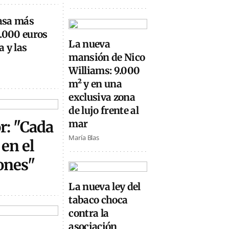
casa más
0.000 euros
La nueva
 y las
mansión de Nico
Williams: 9.000
m² y en una
exclusiva zona
de lujo frente al
or: "Cada
mar
María Blas
en el
ones"
La nueva ley del
tabaco choca
contra la
asociación