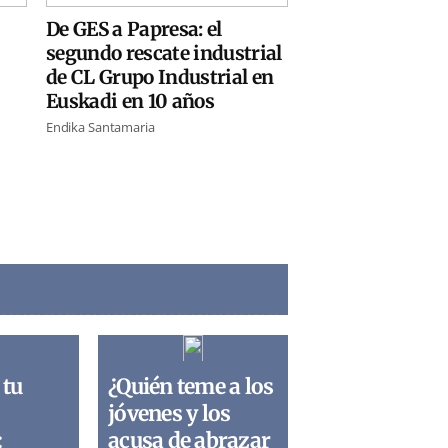
De GES a Papresa: el
segundo rescate industrial
de CL Grupo Industrial en
Euskadi en 10 años
Endika Santamaria
 tu
¿Quién teme a los
jóvenes y los
:
acusa de abrazar