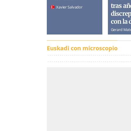
tras añ
Xavier Salvador
discre
con la 
Gerard Mat
Euskadi con microscopio