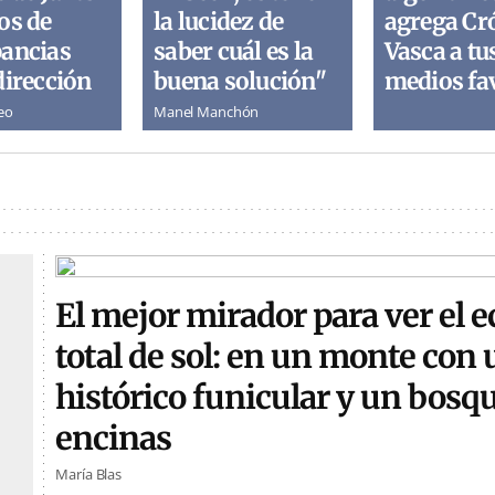
os de
la lucidez de
agrega Cr
pancias
saber cuál es la
Vasca a tu
dirección
buena solución"
medios fa
eo
Manel Manchón
El mejor mirador para ver el e
total de sol: en un monte con 
histórico funicular y un bosq
encinas
María Blas