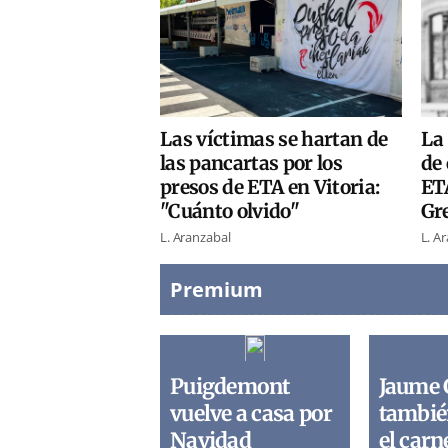
Las víctimas se hartan de
La 
las pancartas por los
de 
presos de ETA en Vitoria:
ETA
"Cuánto olvido"
Gr
L. Aranzabal
L. A
Premium
Puigdemont
Jaume 
vuelve a casa por
tambié
Navidad
el carn