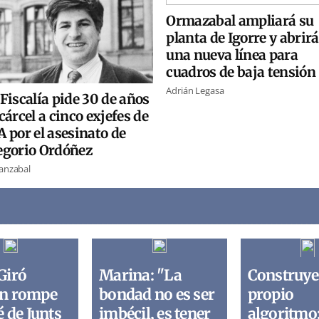
Ormazabal ampliará su
planta de Igorre y abrirá
una nueva línea para
cuadros de baja tensión
Adrián Legasa
Fiscalía pide 30 de años
cárcel a cinco exjefes de
 por el asesinato de
egorio Ordóñez
ranzabal
Giró
Marina: "La
Construye
n rompe
bondad no es ser
propio
é de Junts
imbécil, es tener
algoritmo