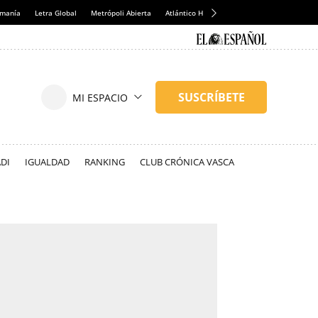
emanía
Letra Global
Metrópoli Abierta
Atlántico Hoy
Consumidor Global
Hul
DI
IGUALDAD
RANKING
CLUB CRÓNICA VASCA