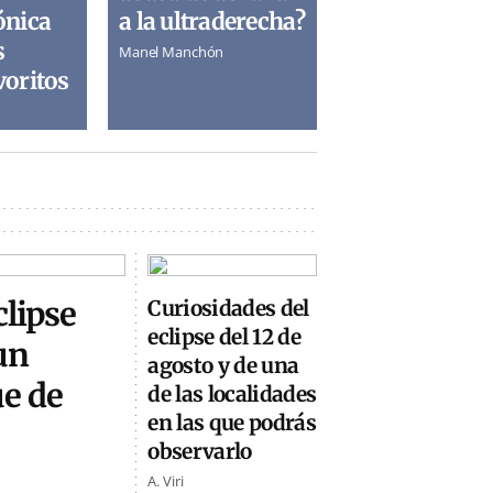
ónica
a la ultraderecha?
s
Manel Manchón
voritos
clipse
Curiosidades del
eclipse del 12 de
un
agosto y de una
ue de
de las localidades
en las que podrás
observarlo
A. Viri