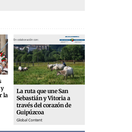
En colaboración con:
s
 y
La ruta que une San
r la
Sebastián y Vitoria a
través del corazón de
Guipúzcoa
Global Content