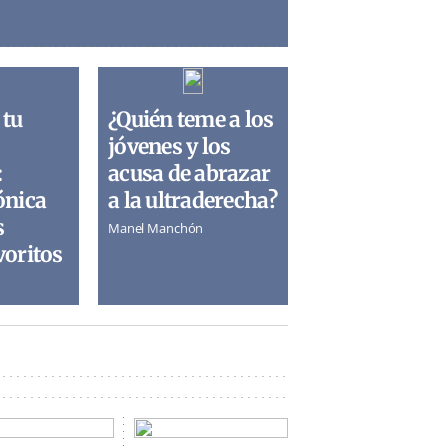
 tu
¿Quién teme a los
jóvenes y los
:
acusa de abrazar
ónica
a la ultraderecha?
s
Manel Manchón
voritos