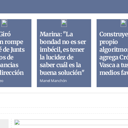
Giró
Marina: "La
Construye
n rompe
bondad no es ser
propio
é de Junts
imbécil, es tener
algoritmo
os de
la lucidez de
agrega Cr
pancias
saber cuál es la
Vasca a tu
dirección
buena solución"
medios fa
eo
Manel Manchón