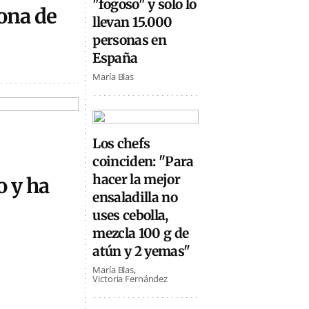
"fogoso" y solo lo
ona de
llevan 15.000
personas en
España
María Blas
Los chefs
coinciden: "Para
hacer la mejor
o y ha
ensaladilla no
uses cebolla,
mezcla 100 g de
atún y 2 yemas"
María Blas
Victoria Fernández