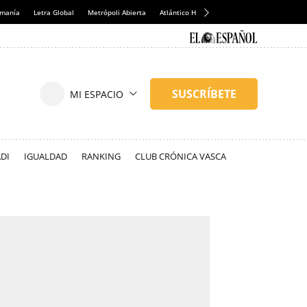
emanía
Letra Global
Metrópoli Abierta
Atlántico Hoy
Consumidor Global
Hul
DI
IGUALDAD
RANKING
CLUB CRÓNICA VASCA