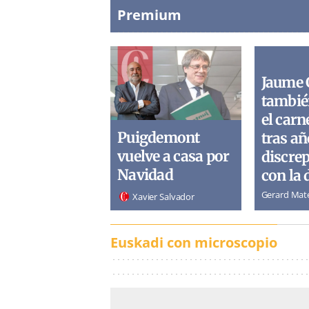
Premium
Jaume 
tambié
el carn
Puigdemont
tras añ
vuelve a casa por
discre
Navidad
con la 
Gerard Mat
Xavier Salvador
Euskadi con microscopio