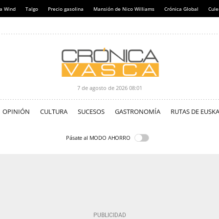
a Wind
Talgo
Precio gasolina
Mansión de Nico Williams
Crónica Global
Cul
7 de agosto de 2026
08:01
OPINIÓN
CULTURA
SUCESOS
GASTRONOMÍA
RUTAS DE EUSKA
Pásate al MODO AHORRO