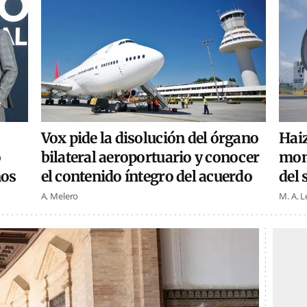
Vox pide la disolución del órgano
Haiz
bilateral aeroportuario y conocer
o
mon
el contenido íntegro del acuerdo
ños
del 
A. Melero
M. A. 