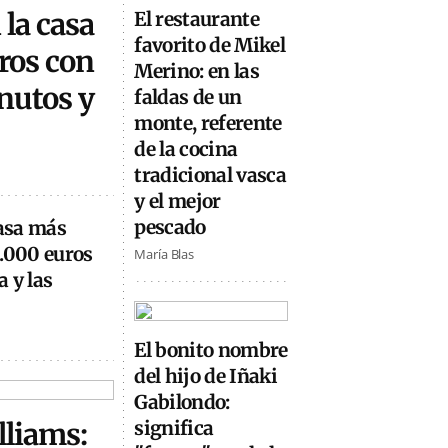
 la casa
El restaurante
favorito de Mikel
ros con
Merino: en las
inutos y
faldas de un
monte, referente
de la cocina
tradicional vasca
y el mejor
pescado
casa más
0.000 euros
María Blas
 y las
El bonito nombre
del hijo de Iñaki
Gabilondo:
lliams:
significa