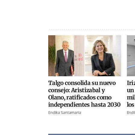
Talgo consolida su nuevo
Iri
consejo: Aristizabal y
un 
Olano, ratificados como
mil
independientes hasta 2030
los
Endika Santamaria
Endi