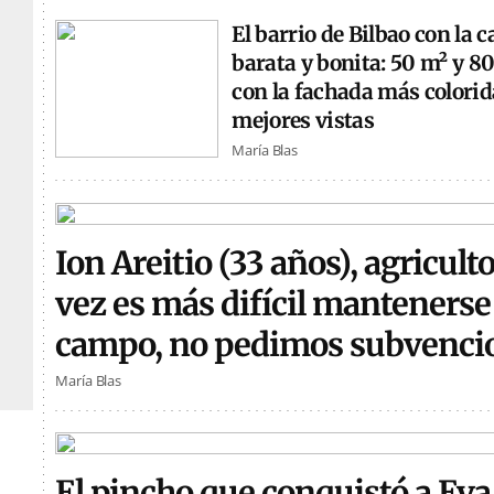
El barrio de Bilbao con la 
barata y bonita: 50 m² y 8
con la fachada más colorida
mejores vistas
María Blas
Ion Areitio (33 años), agricult
vez es más difícil mantenerse 
campo, no pedimos subvenci
María Blas
El pincho que conquistó a Eva