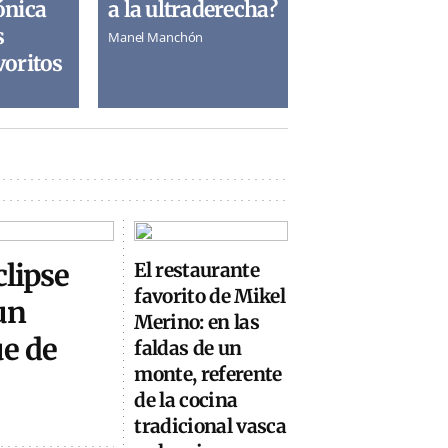
ónica
a la ultraderecha?
s
Manel Manchón
voritos
clipse
El restaurante
favorito de Mikel
un
Merino: en las
ue de
faldas de un
monte, referente
de la cocina
tradicional vasca