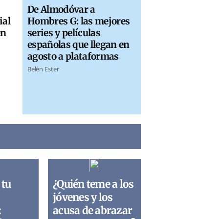
De Almodóvar a
ial
Hombres G: las mejores
en
series y películas
españolas que llegan en
agosto a plataformas
Belén Ester
 tu
¿Quién teme a los
jóvenes y los
:
acusa de abrazar