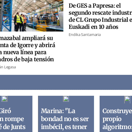
De GES a Papresa: el
segundo rescate industr
de CL Grupo Industrial 
Euskadi en 10 años
Endika Santamaria
mazabal ampliará su
nta de Igorre y abrirá
a nueva línea para
dros de baja tensión
án Legasa
Giró
Marina: "La
Construye
n rompe
bondad no es ser
propio
é de Junts
imbécil, es tener
algoritmo