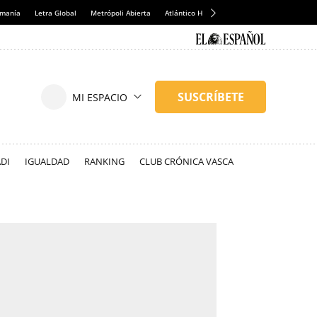
emanía
Letra Global
Metrópoli Abierta
Atlántico Hoy
Consumidor Global
Hul
DI
IGUALDAD
RANKING
CLUB CRÓNICA VASCA