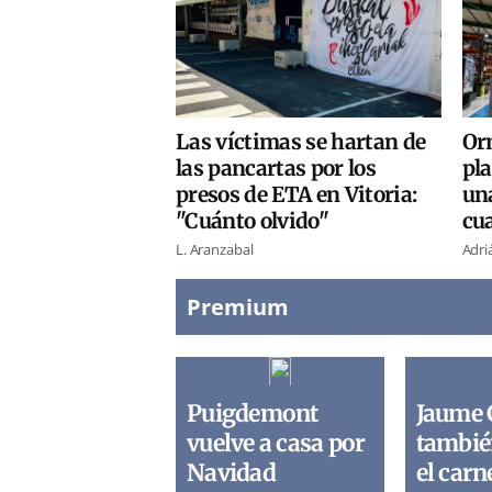
Las víctimas se hartan de
Or
las pancartas por los
pla
presos de ETA en Vitoria:
un
"Cuánto olvido"
cua
L. Aranzabal
Adri
Premium
Puigdemont
Jaume 
vuelve a casa por
tambié
Navidad
el carn