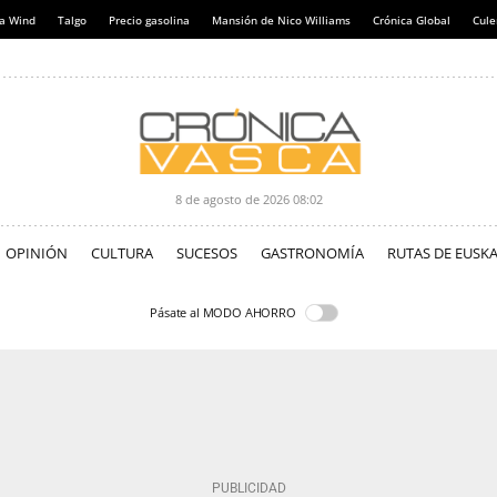
a Wind
Talgo
Precio gasolina
Mansión de Nico Williams
Crónica Global
Cul
8 de agosto de 2026
08:02
OPINIÓN
CULTURA
SUCESOS
GASTRONOMÍA
RUTAS DE EUSKA
Pásate al MODO AHORRO