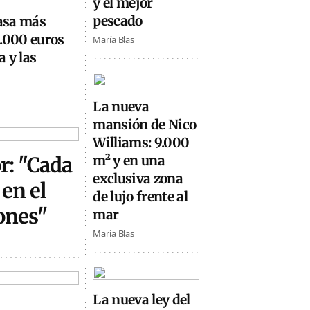
y el mejor
pescado
casa más
0.000 euros
María Blas
 y las
La nueva
mansión de Nico
Williams: 9.000
or: "Cada
m² y en una
exclusiva zona
en el
de lujo frente al
ones"
mar
María Blas
La nueva ley del