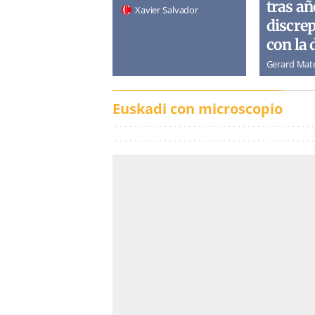
tras añ
Xavier Salvador
discre
con la 
Gerard Mat
Euskadi con microscopio