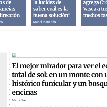
os de
la lucidez de
agrega Cr
pancias
saber cuál es la
Vasca a tu
dirección
buena solución"
medios fa
eo
Manel Manchón
El mejor mirador para ver el e
total de sol: en un monte con 
histórico funicular y un bosq
encinas
María Blas