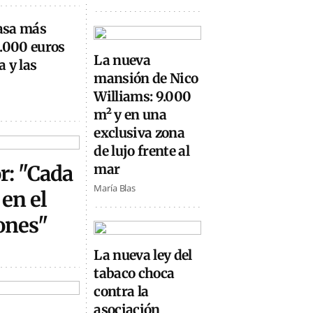
casa más
0.000 euros
La nueva
 y las
mansión de Nico
Williams: 9.000
m² y en una
exclusiva zona
de lujo frente al
or: "Cada
mar
María Blas
en el
ones"
La nueva ley del
tabaco choca
contra la
asociación