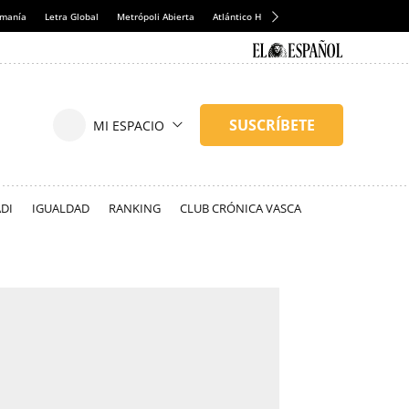
emanía
Letra Global
Metrópoli Abierta
Atlántico Hoy
Consumidor Global
Hul
DI
IGUALDAD
RANKING
CLUB CRÓNICA VASCA