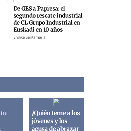
De GES a Papresa: el
segundo rescate industrial
de CL Grupo Industrial en
Euskadi en 10 años
Endika Santamaria
 tu
¿Quién teme a los
jóvenes y los
:
acusa de abrazar