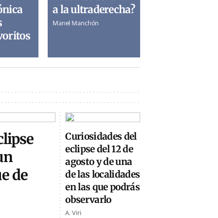
ónica
a la ultraderecha?
s
Manel Manchón
voritos
clipse
Curiosidades del
eclipse del 12 de
un
agosto y de una
ue de
de las localidades
en las que podrás
observarlo
A. Viri