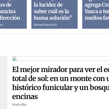
os de
la lucidez de
agrega Cr
pancias
saber cuál es la
Vasca a tu
dirección
buena solución"
medios fa
eo
Manel Manchón
El mejor mirador para ver el e
total de sol: en un monte con 
histórico funicular y un bosq
encinas
María Blas