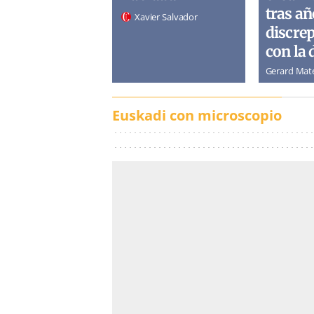
tras añ
Xavier Salvador
discre
con la 
Gerard Mat
Euskadi con microscopio