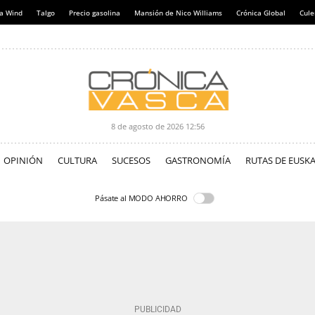
a Wind
Talgo
Precio gasolina
Mansión de Nico Williams
Crónica Global
Cul
8 de agosto de 2026
12:56
OPINIÓN
CULTURA
SUCESOS
GASTRONOMÍA
RUTAS DE EUSKA
Pásate al MODO AHORRO