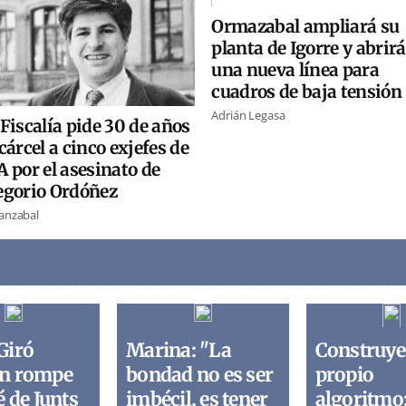
Ormazabal ampliará su
planta de Igorre y abrirá
una nueva línea para
cuadros de baja tensión
Adrián Legasa
Fiscalía pide 30 de años
cárcel a cinco exjefes de
 por el asesinato de
egorio Ordóñez
ranzabal
Giró
Marina: "La
Construye
n rompe
bondad no es ser
propio
é de Junts
imbécil, es tener
algoritmo