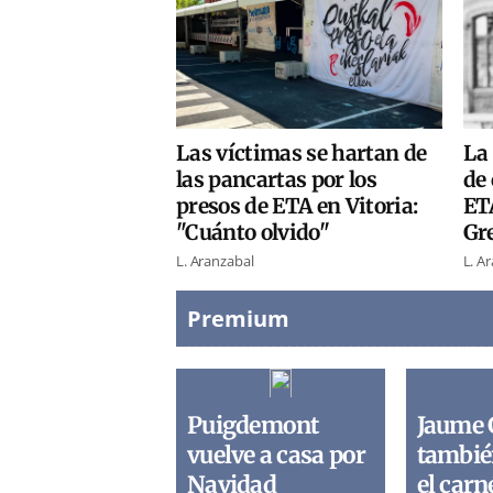
Las víctimas se hartan de
La 
las pancartas por los
de 
presos de ETA en Vitoria:
ETA
"Cuánto olvido"
Gr
L. Aranzabal
L. A
Premium
Puigdemont
Jaume 
vuelve a casa por
tambié
Navidad
el carn