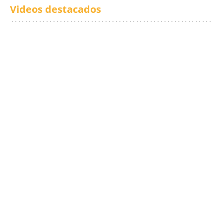
Videos destacados
Los txistus llenan las
El balance de los
calles de música durante
incendios en Madrid,
San Inazio Eguna
Ávila y Toledo:
prevención y trabajo
conjunto