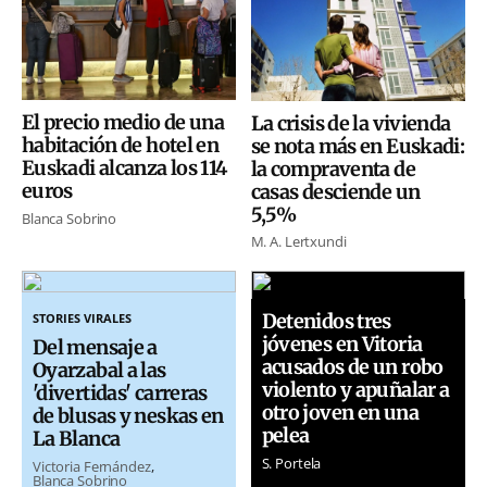
El precio medio de una
La crisis de la vivienda
habitación de hotel en
se nota más en Euskadi:
Euskadi alcanza los 114
la compraventa de
euros
casas desciende un
5,5%
Blanca Sobrino
M. A. Lertxundi
Detenidos tres
STORIES VIRALES
jóvenes en Vitoria
Del mensaje a
acusados de un robo
Oyarzabal a las
violento y apuñalar a
'divertidas' carreras
otro joven en una
de blusas y neskas en
pelea
La Blanca
S. Portela
Victoria Fernández
Blanca Sobrino