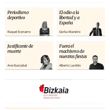
Periodismo
El odio a la
deportivo
libertad y a
España
Raquel Ecenarro
Gorka Maneiro
Justificante de
Fuera el
muerte
machismo de
nuestras fiestas
Ane Ibarzabal
Alberto Lardiés