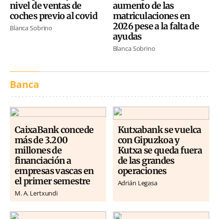
nivel de ventas de
aumento de las
coches previo al covid
matriculaciones en
2026 pese a la falta de
Blanca Sobrino
ayudas
Blanca Sobrino
Banca
CaixaBank concede
Kutxabank se vuelca
más de 3.200
con Gipuzkoa y
millones de
Kutxa se queda fuera
financiación a
de las grandes
empresas vascas en
operaciones
el primer semestre
Adrián Legasa
M. A. Lertxundi