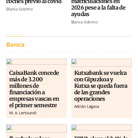
coches previo al covid
matriculaciones en
2026 pese a la falta de
Blanca Sobrino
ayudas
Blanca Sobrino
Banca
CaixaBank concede
Kutxabank se vuelca
más de 3.200
con Gipuzkoa y
millones de
Kutxa se queda fuera
financiación a
de las grandes
empresas vascas en
operaciones
el primer semestre
Adrián Legasa
M. A. Lertxundi