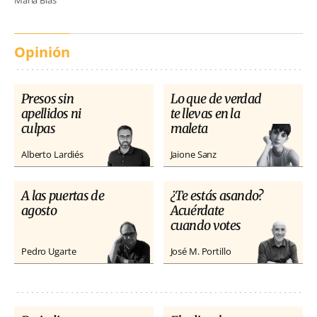
María Blas
Opinión
Presos sin
Lo que de verdad
apellidos ni
te llevas en la
culpas
maleta
Alberto Lardiés
Jaione Sanz
A las puertas de
¿Te estás asando?
agosto
Acuérdate
cuando votes
Pedro Ugarte
José M. Portillo