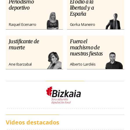
Periodismo
El odio a la
deportivo
libertad y a
España
Raquel Ecenarro
Gorka Maneiro
Justificante de
Fuera el
muerte
machismo de
nuestras fiestas
Ane Ibarzabal
Alberto Lardiés
Videos destacados