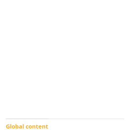
Los txistus llenan las
El balance de los
calles de música durante
incendios en Madrid,
San Inazio Eguna
Ávila y Toledo:
prevención y trabajo
conjunto
Global content