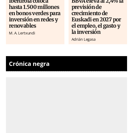
Iberdrola coloca
BBVA eleva al 2,4% la
hasta 1.500 millones
previsión de
en bonos verdes para
crecimiento de
inversión en redes y
Euskadi en 2027 por
renovables
el empleo, el gasto y
la inversión
M. A. Lertxundi
Adrián Legasa
Crónica negra