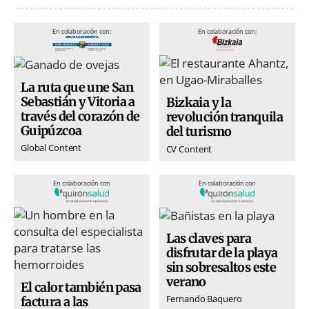
En colaboración con:
En colaboración con:
La ruta que une San
Sebastián y Vitoria a
Bizkaia y la
través del corazón de
revolución tranquila
Guipúzcoa
del turismo
Global Content
CV Content
En colaboración con
En colaboración con
Las claves para
disfrutar de la playa
sin sobresaltos este
verano
El calor también pasa
Fernando Baquero
factura a las