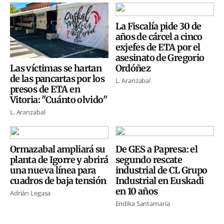
La Fiscalía pide 30 de
años de cárcel a cinco
exjefes de ETA por el
asesinato de Gregorio
Ordóñez
Las víctimas se hartan
de las pancartas por los
L. Aranzabal
presos de ETA en
Vitoria: "Cuánto olvido"
L. Aranzabal
Ormazabal ampliará su
De GES a Papresa: el
planta de Igorre y abrirá
segundo rescate
una nueva línea para
industrial de CL Grupo
cuadros de baja tensión
Industrial en Euskadi
en 10 años
Adrián Legasa
Endika Santamaria