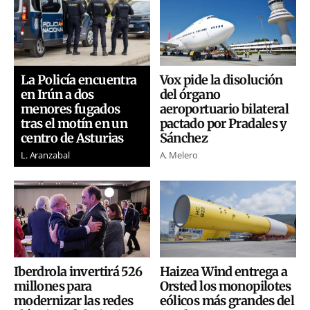
Vox pide la disolución
La Policía encuentra
del órgano
en Irún a dos
aeroportuario bilateral
menores fugados
pactado por Pradales y
tras el motín en un
Sánchez
centro de Asturias
A. Melero
L. Aranzabal
Iberdrola invertirá 526
Haizea Wind entrega a
millones para
Orsted los monopilotes
modernizar las redes
eólicos más grandes del