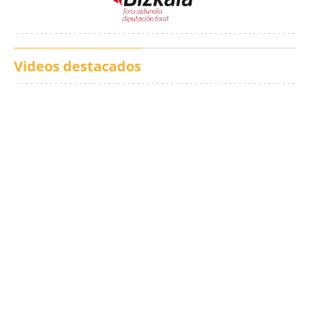
Videos destacados
Los txistus llenan las
El balance de los
calles de música durante
incendios en Madrid,
San Inazio Eguna
Ávila y Toledo: