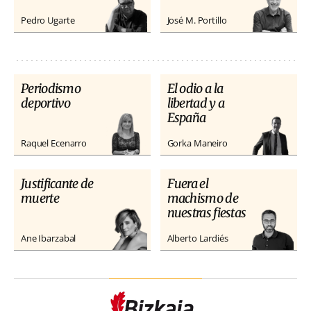
Pedro Ugarte
José M. Portillo
Periodismo
El odio a la
deportivo
libertad y a
España
Raquel Ecenarro
Gorka Maneiro
Justificante de
Fuera el
muerte
machismo de
nuestras fiestas
Ane Ibarzabal
Alberto Lardiés