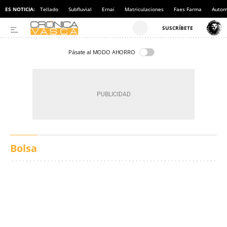
ES NOTICIA:
Tellado
Subfluvial
Ernai
Matriculaciones
Faes Farma
Autom
Pásate al MODO AHORRO
Bolsa