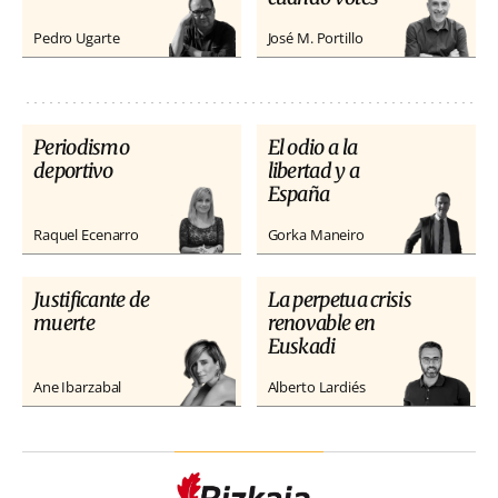
Pedro Ugarte
José M. Portillo
Periodismo
El odio a la
deportivo
libertad y a
España
Raquel Ecenarro
Gorka Maneiro
Justificante de
La perpetua crisis
muerte
renovable en
Euskadi
Ane Ibarzabal
Alberto Lardiés