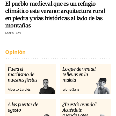
El pueblo medieval que es un refugio
climático este verano: arquitectura rural
en piedra y vías históricas al lado de las
montañas
María Blas
Opinión
Fuera el
Lo que de verdad
machismo de
te llevas en la
nuestras fiestas
maleta
Alberto Lardiés
Jaione Sanz
A las puertas de
¿Te estás asando?
agosto
Acuérdate
cuando votes