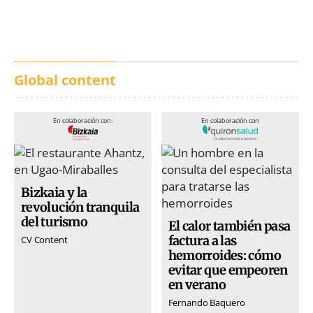
San Inazio Eguna
Ávila y Toledo:
prevención y trabajo
conjunto
Global content
En colaboración con:
En colaboración con
Bizkaia y la
revolución tranquila
del turismo
El calor también pasa
factura a las
CV Content
hemorroides: cómo
evitar que empeoren
en verano
Fernando Baquero