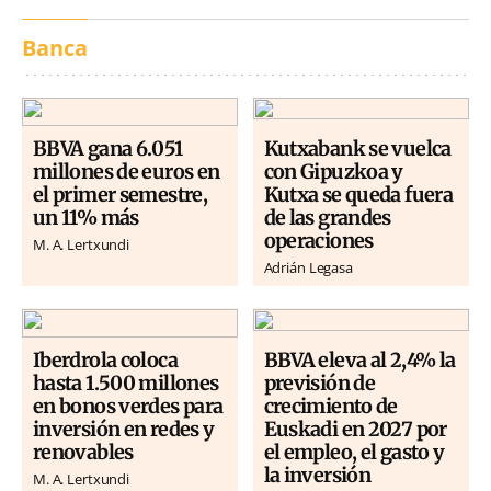
Banca
BBVA gana 6.051
Kutxabank se vuelca
millones de euros en
con Gipuzkoa y
el primer semestre,
Kutxa se queda fuera
un 11% más
de las grandes
operaciones
M. A. Lertxundi
Adrián Legasa
Iberdrola coloca
BBVA eleva al 2,4% la
hasta 1.500 millones
previsión de
en bonos verdes para
crecimiento de
inversión en redes y
Euskadi en 2027 por
renovables
el empleo, el gasto y
la inversión
M. A. Lertxundi