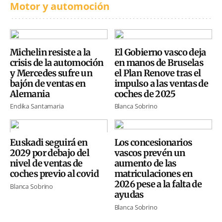
Motor y automoción
Michelin resiste a la
El Gobierno vasco deja
crisis de la automoción
en manos de Bruselas
y Mercedes sufre un
el Plan Renove tras el
bajón de ventas en
impulso a las ventas de
Alemania
coches de 2025
Endika Santamaria
Blanca Sobrino
Euskadi seguirá en
Los concesionarios
2029 por debajo del
vascos prevén un
nivel de ventas de
aumento de las
coches previo al covid
matriculaciones en
2026 pese a la falta de
Blanca Sobrino
ayudas
Blanca Sobrino