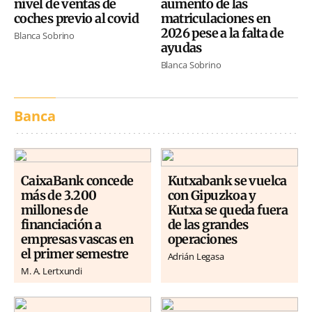
nivel de ventas de
aumento de las
coches previo al covid
matriculaciones en
2026 pese a la falta de
Blanca Sobrino
ayudas
Blanca Sobrino
Banca
CaixaBank concede
Kutxabank se vuelca
más de 3.200
con Gipuzkoa y
millones de
Kutxa se queda fuera
financiación a
de las grandes
empresas vascas en
operaciones
el primer semestre
Adrián Legasa
M. A. Lertxundi