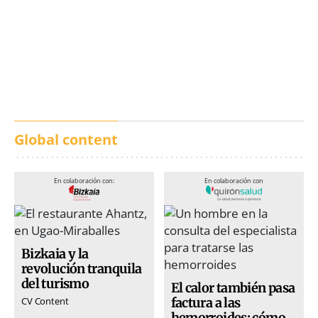
Los txistus llenan las
El balance de los
calles de música durante
incendios en Madrid,
San Inazio Eguna
Ávila y Toledo:
prevención y trabajo
conjunto
Global content
En colaboración con:
En colaboración con
Bizkaia y la
revolución tranquila
del turismo
El calor también pasa
factura a las
CV Content
hemorroides: cómo