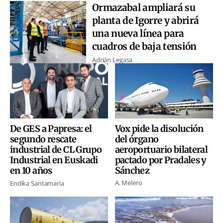
Ormazabal ampliará su
planta de Igorre y abrirá
una nueva línea para
cuadros de baja tensión
Adrián Legasa
Vox pide la disolución
De GES a Papresa: el
del órgano
segundo rescate
aeroportuario bilateral
industrial de CL Grupo
pactado por Pradales y
Industrial en Euskadi
Sánchez
en 10 años
A. Melero
Endika Santamaria