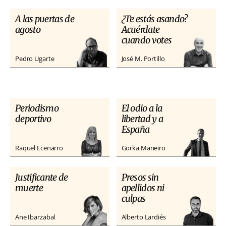
A las puertas de
¿Te estás asando?
agosto
Acuérdate
cuando votes
Pedro Ugarte
José M. Portillo
Periodismo
El odio a la
deportivo
libertad y a
España
Raquel Ecenarro
Gorka Maneiro
Justificante de
Presos sin
muerte
apellidos ni
culpas
Ane Ibarzabal
Alberto Lardiés