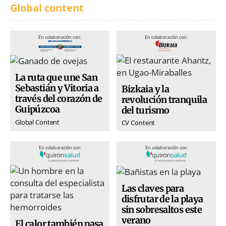
Global content
En colaboración con:
En colaboración con:
La ruta que une San
Sebastián y Vitoria a
Bizkaia y la
través del corazón de
revolución tranquila
Guipúzcoa
del turismo
Global Content
CV Content
En colaboración con
En colaboración con
Las claves para
disfrutar de la playa
sin sobresaltos este
verano
El calor también pasa