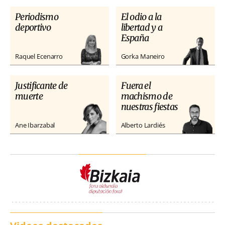
Periodismo
El odio a la
deportivo
libertad y a
España
Raquel Ecenarro
Gorka Maneiro
Justificante de
Fuera el
muerte
machismo de
nuestras fiestas
Ane Ibarzabal
Alberto Lardiés