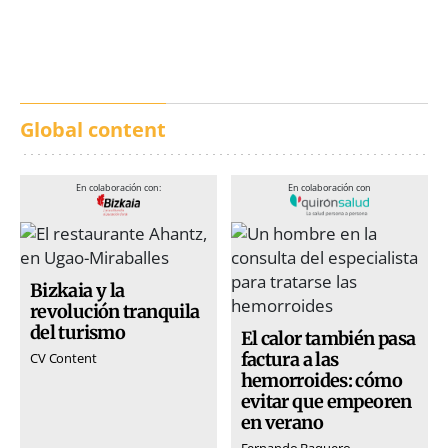
calles de música durante
incendios en Madrid,
San Inazio Eguna
Ávila y Toledo:
prevención y trabajo
conjunto
Global content
En colaboración con:
En colaboración con
Bizkaia y la
revolución tranquila
del turismo
El calor también pasa
factura a las
CV Content
hemorroides: cómo
evitar que empeoren
en verano
Fernando Baquero