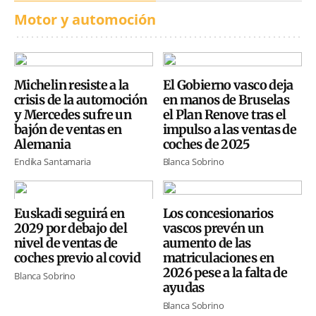
Motor y automoción
Michelin resiste a la
El Gobierno vasco deja
crisis de la automoción
en manos de Bruselas
y Mercedes sufre un
el Plan Renove tras el
bajón de ventas en
impulso a las ventas de
Alemania
coches de 2025
Endika Santamaria
Blanca Sobrino
Euskadi seguirá en
Los concesionarios
2029 por debajo del
vascos prevén un
nivel de ventas de
aumento de las
coches previo al covid
matriculaciones en
2026 pese a la falta de
Blanca Sobrino
ayudas
Blanca Sobrino