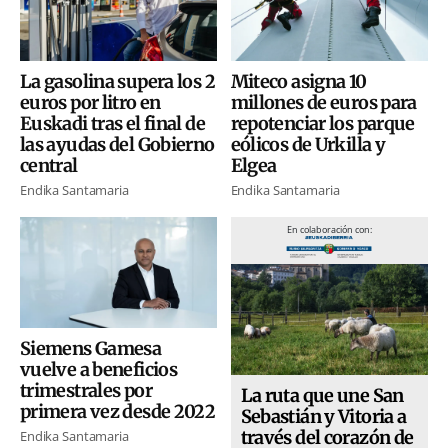
La gasolina supera los 2
Miteco asigna 10
euros por litro en
millones de euros para
Euskadi tras el final de
repotenciar los parque
las ayudas del Gobierno
eólicos de Urkilla y
central
Elgea
Endika Santamaria
Endika Santamaria
En colaboración con:
Siemens Gamesa
vuelve a beneficios
trimestrales por
La ruta que une San
primera vez desde 2022
Sebastián y Vitoria a
través del corazón de
Endika Santamaria