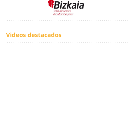
Videos destacados
Los txistus llenan las
El balance de los