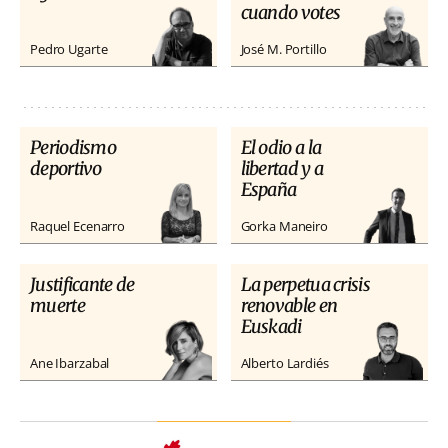
cuando votes
Pedro Ugarte
José M. Portillo
Periodismo
El odio a la
deportivo
libertad y a
España
Raquel Ecenarro
Gorka Maneiro
Justificante de
La perpetua crisis
muerte
renovable en
Euskadi
Ane Ibarzabal
Alberto Lardiés