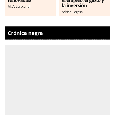
renovables
el empleo, el gasto y
la inversión
M. A. Lertxundi
Adrián Legasa
Crónica negra