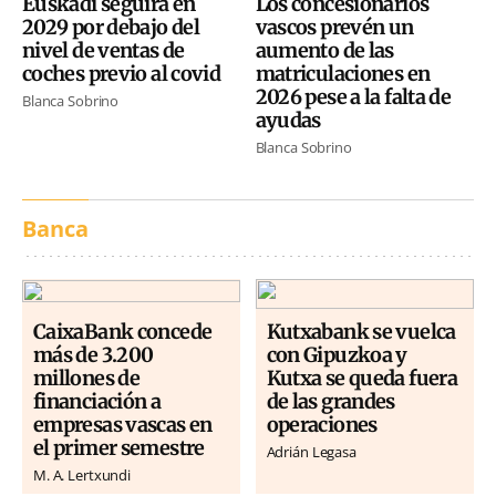
Euskadi seguirá en
Los concesionarios
2029 por debajo del
vascos prevén un
nivel de ventas de
aumento de las
coches previo al covid
matriculaciones en
2026 pese a la falta de
Blanca Sobrino
ayudas
Blanca Sobrino
Banca
CaixaBank concede
Kutxabank se vuelca
más de 3.200
con Gipuzkoa y
millones de
Kutxa se queda fuera
financiación a
de las grandes
empresas vascas en
operaciones
el primer semestre
Adrián Legasa
M. A. Lertxundi