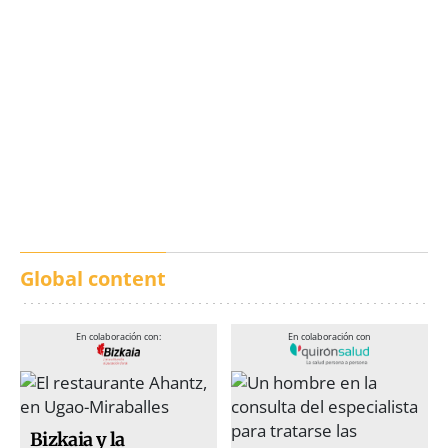
Los txistus llenan las
El balance de los
calles de música durante
incendios en Madrid,
San Inazio Eguna
Ávila y Toledo:
prevención y trabajo
conjunto
Global content
En colaboración con:
En colaboración con
Bizkaia y la