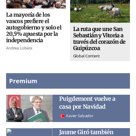
La mayoría de los
vascos prefiere el
autogobierno y solo el
La ruta que une San
20,5% apuesta por la
Sebastián y Vitoria a
independencia
través del corazón de
Guipúzcoa
Andrea Lobera
Global Content
Premium
Puigdemont vuelve a
casa por Navidad
Xavier Salvador
Jaume Giró también