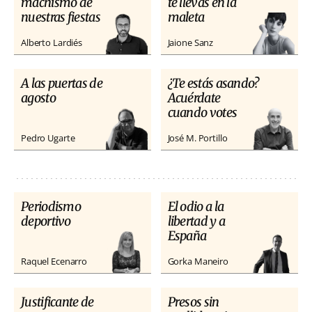
machismo de
te llevas en la
nuestras fiestas
maleta
Alberto Lardiés
Jaione Sanz
A las puertas de
¿Te estás asando?
agosto
Acuérdate
cuando votes
Pedro Ugarte
José M. Portillo
Periodismo
El odio a la
deportivo
libertad y a
España
Raquel Ecenarro
Gorka Maneiro
Justificante de
Presos sin