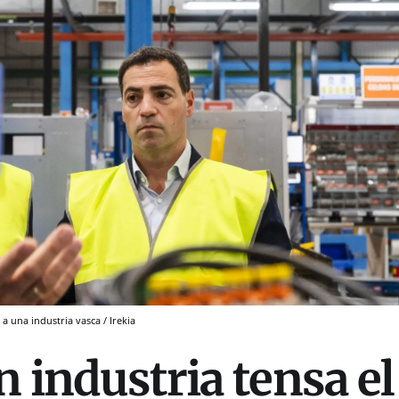
a una industria vasca / Irekia
n industria tensa el