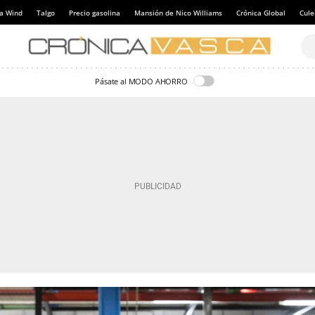
a Wind
Talgo
Precio gasolina
Mansión de Nico Williams
Crónica Global
Cul
Pásate al MODO AHORRO