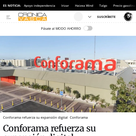
ES NOTICIA:
Apoyo independencia
Irizar
Haizea Wind
Talgo
Precio gasolina
Pásate al MODO AHORRO
Conforama refuerza su expansión digital
Conforama
Conforama refuerza su