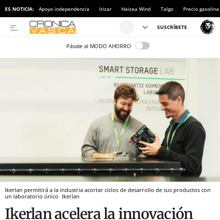
ES NOTICIA:
Apoyo independencia
Irizar
Haizea Wind
Talgo
Precio gasolina
Pásate al MODO AHORRO
Ikerlan permitirá a la industria acortar ciclos de desarrollo de sus productos con
un laboratorio único
Ikerlan
Ikerlan acelera la innovación