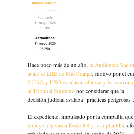
Blanca Sobrino
Publicada
11 mayo 2026
13:20h
Actualizada
11 mayo 2026
13:25h
Hace poco más de un año,
la Audiencia Nacio
avaló el ERE de MásOrange
, motivo por el cu
CCOO y USO escalaron el tema y lo recurrier
al Tribunal Supremo
por considerar que la
decisión judicial avalaba "prácticas peligrosas"
El expediente, impulsado por la compañía qu
incluye a la vasca Euskaltel y a su plantilla
, af
trabajadores y se ejecutó en otoño de 2024.