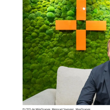
El CEO de MásOrange, Meinrad Spenger
MasOrange