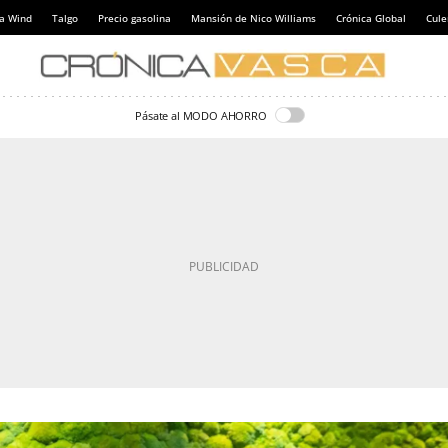
a Wind
Talgo
Precio gasolina
Mansión de Nico Williams
Crónica Global
Cul
Pásate al MODO AHORRO