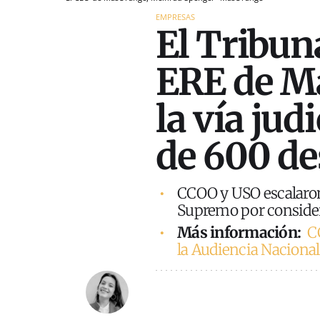
EMPRESAS
El Tribun
ERE de Má
la vía jud
de 600 de
CCOO y USO escalaron 
Supremo por consider
Más información:
C
la Audiencia Naciona