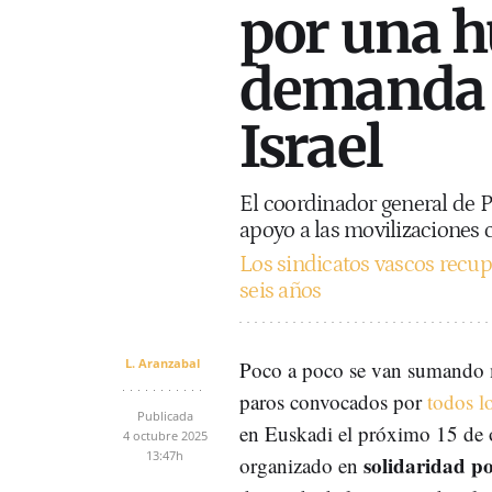
por una h
demanda 
Israel
El coordinador general de 
apoyo a las movilizaciones
Los sindicatos vascos recup
seis años
L. Aranzabal
Poco a poco se van sumando m
paros convocados por
todos l
Publicada
en Euskadi el próximo 15 de 
4 octubre 2025
13:47h
solidaridad po
organizado en