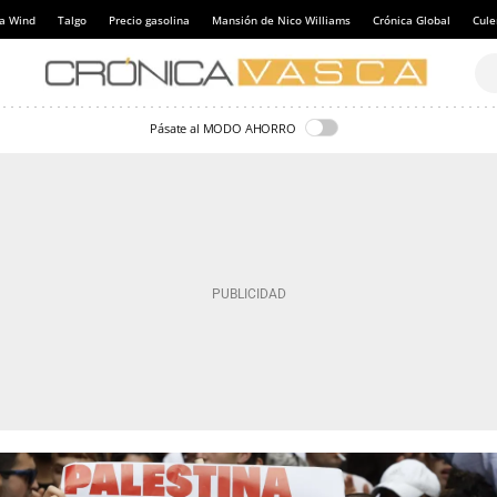
a Wind
Talgo
Precio gasolina
Mansión de Nico Williams
Crónica Global
Cul
Pásate al MODO AHORRO