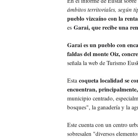
En el informe de Eustat sobre
ámbitos territoriales, según t
pueblo vizcaíno con la rent
Garai, que recibe una re
es
Garai es un pueblo con enca
faldas del monte Oiz
, concr
señala la web de Turismo Eusk
coqueta localidad se co
Esta
encuentran, principalmente,
municipio centrado, especialm
bosques", la ganadería y la agr
Este cuenta con un centro ur
sobresalen "diversos elemento