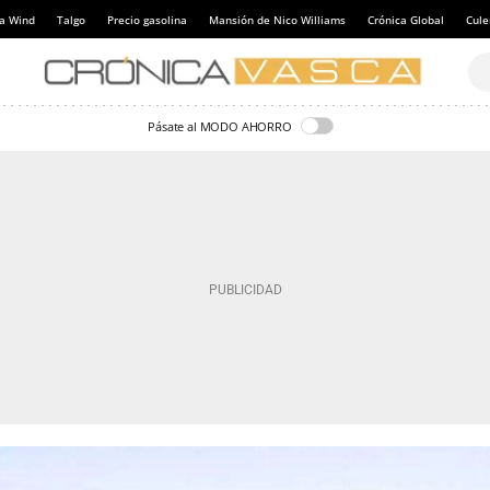
a Wind
Talgo
Precio gasolina
Mansión de Nico Williams
Crónica Global
Cul
Pásate al MODO AHORRO