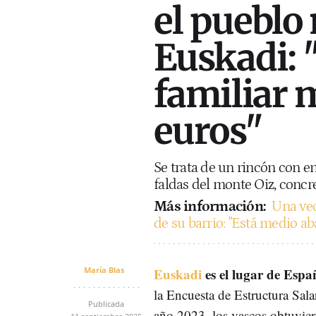
el pueblo
Euskadi: 
familiar 
euros"
Se trata de un rincón con e
faldas del monte Oiz, conc
Más información:
Una vec
de su barrio: "Está medio ab
María Blas
Euskadi
es el lugar de Espa
la Encuesta de Estructura Salar
Publicada
año 2023, los vascos obtuvier