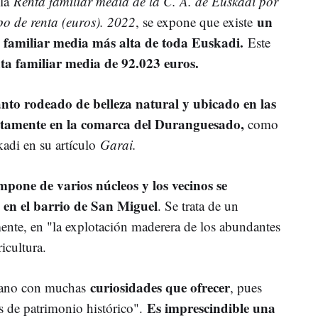
 la
Renta familiar media de la C. A. de Euskadi por
un
ipo de renta (euros). 2022
, se expone que existe
a familiar media más alta de toda Euskadi.
Este
nta familiar media de 92.023 euros.
nto rodeado de belleza natural y ubicado en las
etamente en la comarca del Duranguesado,
como
adi en su artículo
Garai.
mpone de varios núcleos y los vecinos se
 en el barrio de San Miguel
. Se trata de un
ente, en "la explotación maderera de los abundantes
icultura.
curiosidades que ofrecer
bano con muchas
, pues
Es imprescindible una
s de patrimonio histórico".