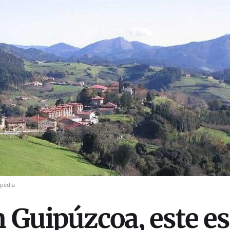
ipèdia
n Guipúzcoa, este es