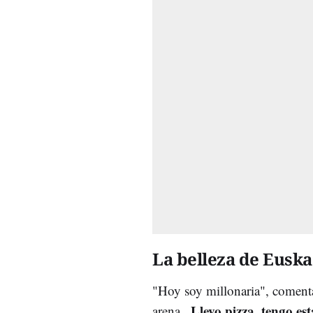
La belleza de Euska
"Hoy soy millonaria", coment
Llevo pizza, tengo es
arena...