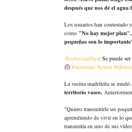
después que nos dé el agua fr
Los usuarios han contestado 
"No hay mejor plan", 
como
pequeñas son lo importante
@rebecaaalfayat
Se puede ser 
🫠
#storytime
#parati
#lifestyl
La vecina madrileña se mudó
territorio vasco.
Anteriorment
"Quiero transmitirle un poqui
aprendiendo de vivir en lo qu
transmitía en uno de sus vídeo