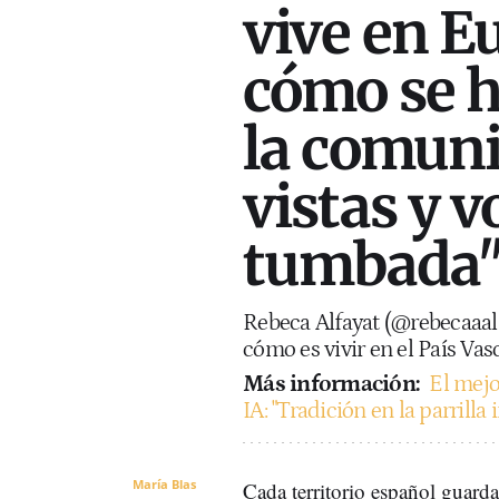
vive en E
cómo se h
la comuni
vistas y v
tumbada
Rebeca Alfayat (@rebecaaal
cómo es vivir en el País Vas
Más información:
El mejo
IA: "Tradición en la parrilla
María Blas
Cada territorio español guard