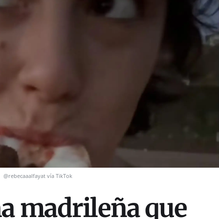
.
@rebecaaalfayat vía TikTok
a madrileña que