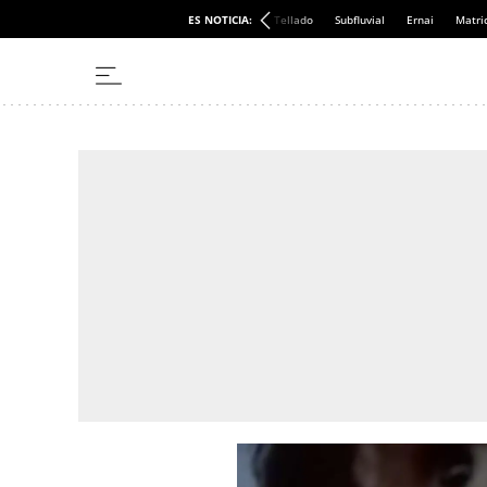
ES NOTICIA:
Tellado
Subfluvial
Ernai
Matri