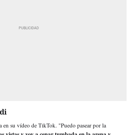
di
a en su vídeo de TikTok. "Puedo pasear por la
tas vistas y voy a cenar tumbada en la arena y