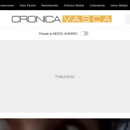
culaciones
Faes Farma
Automoción
Crónica Global
Culemanía
Letra Global
Pásate al MODO AHORRO