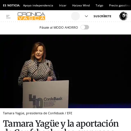
ES NOTICIA:
Apoyo independencia
Irizar
Haizea Wind
Talgo
Precio gasolina
Pásate al MODO AHORRO
Tamara Yagüe, presidenta de Confebask / EFE
Tamara Yagüe y la aportación