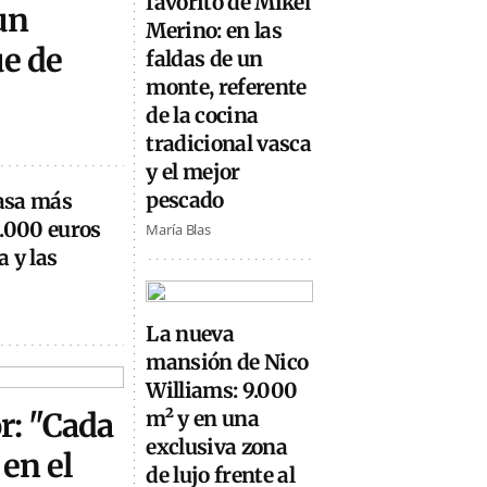
favorito de Mikel
un
Merino: en las
ue de
faldas de un
monte, referente
de la cocina
tradicional vasca
y el mejor
pescado
casa más
0.000 euros
María Blas
 y las
La nueva
mansión de Nico
Williams: 9.000
or: "Cada
m² y en una
exclusiva zona
en el
de lujo frente al