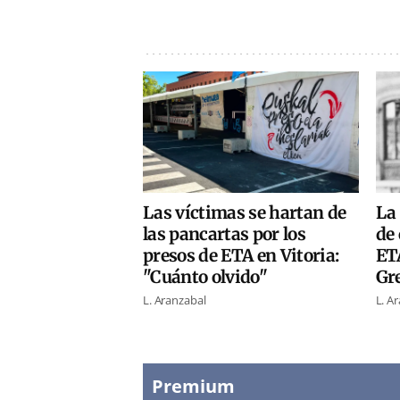
Las víctimas se hartan de
La 
las pancartas por los
de 
presos de ETA en Vitoria:
ETA
"Cuánto olvido"
Gr
L. Aranzabal
L. A
Premium