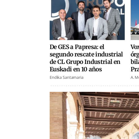
Vox
De GES a Papresa: el
ór
segundo rescate industrial
bil
de CL Grupo Industrial en
Pr
Euskadi en 10 años
A. M
Endika Santamaria