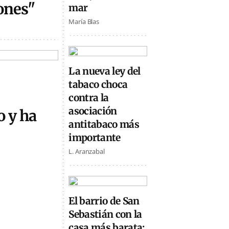
ones"
mar
María Blas
La nueva ley del
tabaco choca
contra la
asociación
o y ha
antitabaco más
importante
L. Aranzabal
El barrio de San
Sebastián con la
casa más barata: