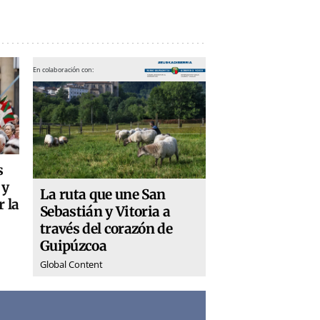
En colaboración con:
s
 y
La ruta que une San
r la
Sebastián y Vitoria a
través del corazón de
Guipúzcoa
Global Content