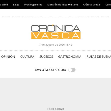
a Wind
Talgo
Precio gasolina
Mansión de Nico Williams
Crónica Global
Cul
7 de agosto de 2026
16:42
OPINIÓN
CULTURA
SUCESOS
GASTRONOMÍA
RUTAS DE EUSKA
Pásate al MODO AHORRO