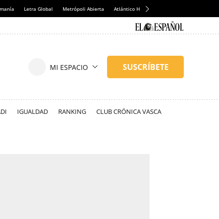
emanía
Letra Global
Metrópoli Abierta
Atlántico Hoy
Consumidor Global
Hul
DI
IGUALDAD
RANKING
CLUB CRÓNICA VASCA