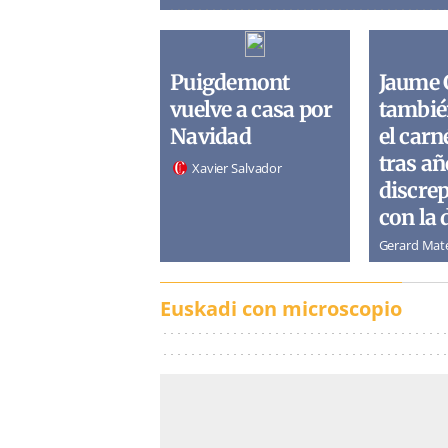
Puigdemont
Jaume 
vuelve a casa por
tambié
Navidad
el carn
tras añ
Xavier Salvador
discre
con la 
Gerard Mat
Euskadi con microscopio