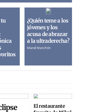
 tu
¿Quién teme a los
jóvenes y los
:
acusa de abrazar
ónica
a la ultraderecha?
s
Manel Manchón
voritos
clipse
El restaurante