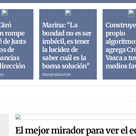
Giró
Marina: "La
Construye
n rompe
bondad no es ser
propio
é de Junts
imbécil, es tener
algoritmo
os de
la lucidez de
agrega Cr
pancias
saber cuál es la
Vasca a tu
dirección
buena solución"
medios fa
eo
Manel Manchón
El mejor mirador para ver el e