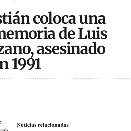
tián coloca una
memoria de Luis
zano, asesinado
n 1991
o
Noticias relacionadas
rcía