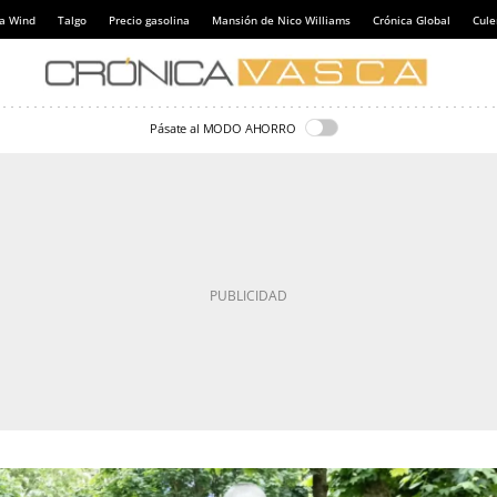
a Wind
Talgo
Precio gasolina
Mansión de Nico Williams
Crónica Global
Cul
Pásate al MODO AHORRO