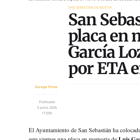
SAN SEBASTIÁN-DONOSTIA
San Sebas
placa en 
García Lo
por ETA e
Europa Press
Publicada
6 junio 2026
17:05h
El Ayuntamiento de San Sebastián ha colocad
Luis Ga
este viernes una placa en memoria de