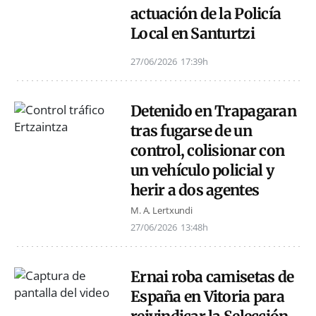
actuación de la Policía
Local en Santurtzi
27/06/2026
17:39h
Detenido en Trapagaran
tras fugarse de un
control, colisionar con
un vehículo policial y
herir a dos agentes
M. A. Lertxundi
27/06/2026
13:48h
Ernai roba camisetas de
España en Vitoria para