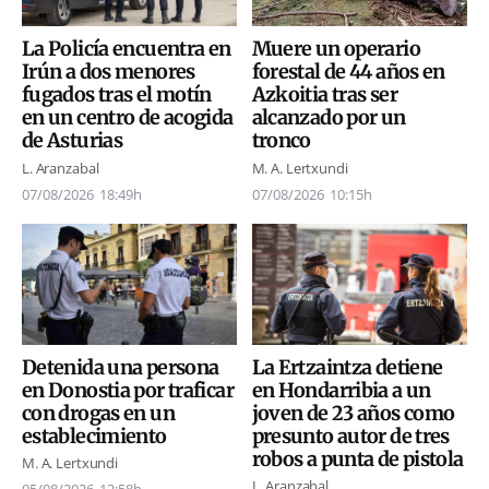
La Policía encuentra en
Muere un operario
Irún a dos menores
forestal de 44 años en
fugados tras el motín
Azkoitia tras ser
en un centro de acogida
alcanzado por un
de Asturias
tronco
L. Aranzabal
M. A. Lertxundi
07/08/2026
18:49h
07/08/2026
10:15h
Detenida una persona
La Ertzaintza detiene
en Donostia por traficar
en Hondarribia a un
con drogas en un
joven de 23 años como
establecimiento
presunto autor de tres
robos a punta de pistola
M. A. Lertxundi
L. Aranzabal
05/08/2026
12:58h