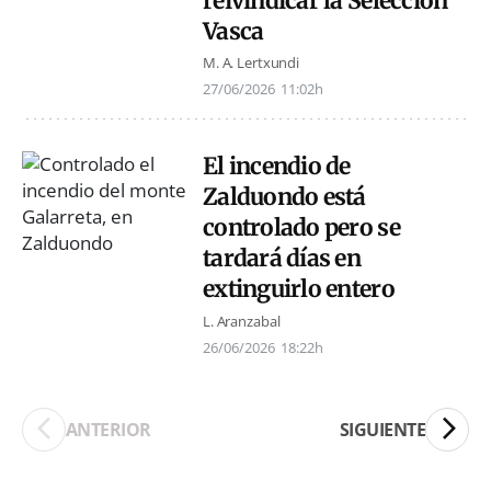
reivindicar la Selección
Vasca
M. A. Lertxundi
27/06/2026
11:02h
El incendio de
Zalduondo está
controlado pero se
tardará días en
extinguirlo entero
L. Aranzabal
26/06/2026
18:22h
ANTERIOR
SIGUIENTE