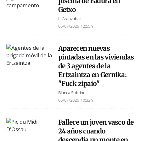
piscina de Fadura en
Getxo
L. Aranzabal
06/07/2026
12:55h
Aparecen nuevas
pintadas en las viviendas
de 3 agentes de la
Ertzaintza en Gernika:
"Fuck zipaio"
Blanca Sobrino
06/07/2026
10:32h
Fallece un joven vasco de
24 años cuando
descendía un monte en