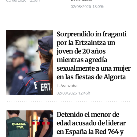
02/08/2026
18:09h
Sorprendido in fraganti
por la Ertzaintza un
joven de 20 años
mientras agredía
sexualmente a una mujer
en las fiestas de Algorta
L. Aranzabal
02/08/2026
12:46h
Detenido el menor de
edad acusado de liderar
en España la Red 764 y