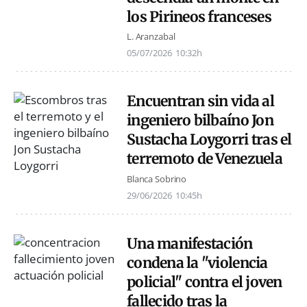
los Pirineos franceses
L. Aranzabal
05/07/2026
10:32h
Encuentran sin vida al
ingeniero bilbaíno Jon
Sustacha Loygorri tras el
terremoto de Venezuela
Blanca Sobrino
29/06/2026
10:45h
Una manifestación
condena la "violencia
policial" contra el joven
fallecido tras la